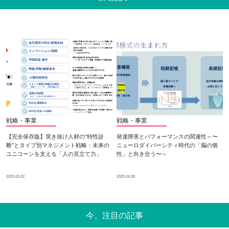
戦略・事業
戦略・事業
【完全保存版】突き抜け人材の“特性診
発達障害とパフォーマンスの関連性～〜
断”とタイプ別マネジメント戦略：未来の
ニューロダイバーシティ時代の「脳の個
ユニコーンを支える「人の見立て力」
性」と向き合う〜～
2025.05.02
2025.04.28
今、注目の記事