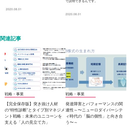
で説明できるんです。
2020.08.01
2020.08.01
関連記事
戦略・事業
戦略・事業
【完全保存版】突き抜け人材
発達障害とパフォーマンスの関
の“特性診断”とタイプ別マネジメ
連性～〜ニューロダイバーシテ
ント戦略：未来のユニコーンを
ィ時代の「脳の個性」と向き合
支える「人の見立て力」
う〜～