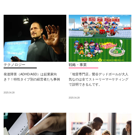
テクノロジー
戦略・事業
発達障害（ADHD/ASD）は起業家向
「地雷専門店」鶯谷デッドボールが大人
き？！特性タイプ別の経営者たち事例
気なのは全てストーリーマーケティング
で説明できるんです。
2025.04.28
2025.04.28