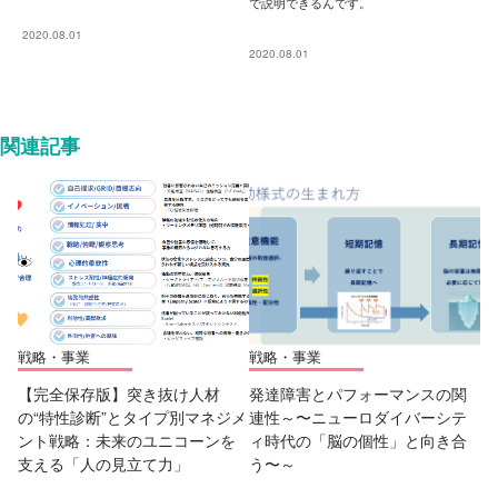
で説明できるんです。
2020.08.01
2020.08.01
関連記事
戦略・事業
戦略・事業
【完全保存版】突き抜け人材
発達障害とパフォーマンスの関
の“特性診断”とタイプ別マネジメ
連性～〜ニューロダイバーシテ
ント戦略：未来のユニコーンを
ィ時代の「脳の個性」と向き合
支える「人の見立て力」
う〜～