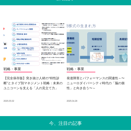
戦略・事業
戦略・事業
【完全保存版】突き抜け人材の“特性診
発達障害とパフォーマンスの関連性～〜
断”とタイプ別マネジメント戦略：未来の
ニューロダイバーシティ時代の「脳の個
ユニコーンを支える「人の見立て力」
性」と向き合う〜～
2025.05.02
2025.04.28
今、注目の記事