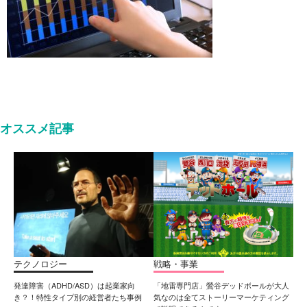
オススメ記事
テクノロジー
戦略・事業
発達障害（ADHD/ASD）は起業家向
「地雷専門店」鶯谷デッドボールが大人
き？！特性タイプ別の経営者たち事例
気なのは全てストーリーマーケティング