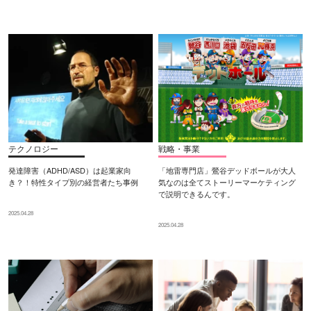
テクノロジー
戦略・事業
発達障害（ADHD/ASD）は起業家向
「地雷専門店」鶯谷デッドボールが大人
き？！特性タイプ別の経営者たち事例
気なのは全てストーリーマーケティング
で説明できるんです。
2025.04.28
2025.04.28