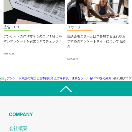
広告・PR
リサーチ
アンケートの作り方８つのコツ！答えや
座談会モニターとは？参加する流れやお
すいアンケートを例文つきでチェック！
すすめのアンケートサイトについても紹
介
2025.04.28
2025.04.28
アンケート集計の方法と基本的な考え方を解説｜便利なツールもExcel含め紹介
>
折れ線グラフ
>
COMPANY
会社概要