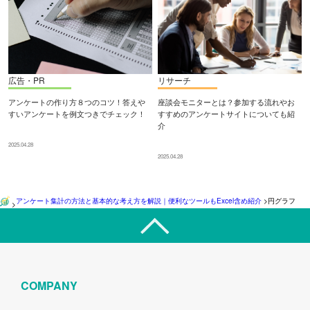
広告・PR
リサーチ
アンケートの作り方８つのコツ！答えや
座談会モニターとは？参加する流れやお
すいアンケートを例文つきでチェック！
すすめのアンケートサイトについても紹
介
2025.04.28
2025.04.28
アンケート集計の方法と基本的な考え方を解説｜便利なツールもExcel含め紹介
>
円グラフ
>
COMPANY