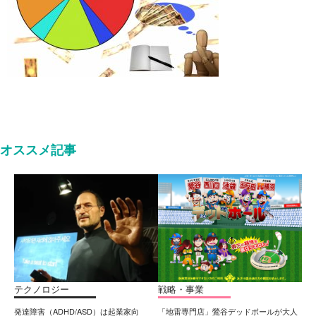
オススメ記事
テクノロジー
戦略・事業
発達障害（ADHD/ASD）は起業家向
「地雷専門店」鶯谷デッドボールが大人