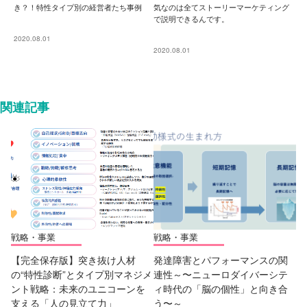
き？！特性タイプ別の経営者たち事例
気なのは全てストーリーマーケティング
で説明できるんです。
2020.08.01
2020.08.01
関連記事
戦略・事業
戦略・事業
【完全保存版】突き抜け人材
発達障害とパフォーマンスの関
の“特性診断”とタイプ別マネジメ
連性～〜ニューロダイバーシテ
ント戦略：未来のユニコーンを
ィ時代の「脳の個性」と向き合
支える「人の見立て力」
う〜～