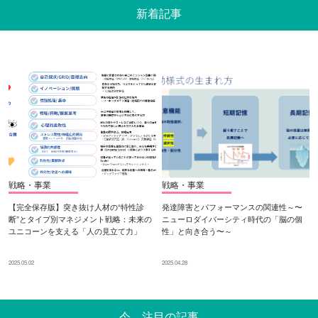
新着記事
戦略・事業
戦略・事業
【完全保存版】突き抜け人材の“特性診
発達障害とパフォーマンスの関連性～〜
断”とタイプ別マネジメント戦略：未来の
ニューロダイバーシティ時代の「脳の個
ユニコーンを支える「人の見立て力」
性」と向き合う〜～
2025.05.02
2025.04.28
今、注目の記事