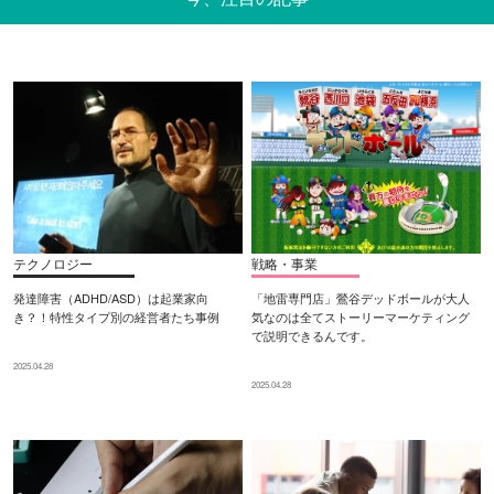
テクノロジー
戦略・事業
発達障害（ADHD/ASD）は起業家向
「地雷専門店」鶯谷デッドボールが大人
き？！特性タイプ別の経営者たち事例
気なのは全てストーリーマーケティング
で説明できるんです。
2025.04.28
2025.04.28