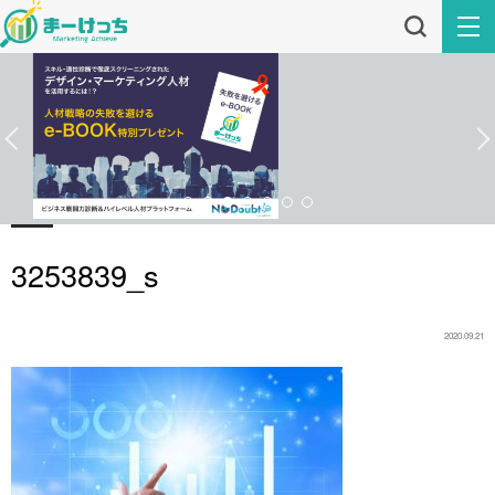
3253839_s
2020.09.21