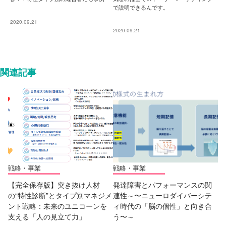
で説明できるんです。
2020.09.21
2020.09.21
関連記事
戦略・事業
戦略・事業
【完全保存版】突き抜け人材
発達障害とパフォーマンスの関
の“特性診断”とタイプ別マネジメ
連性～〜ニューロダイバーシテ
ント戦略：未来のユニコーンを
ィ時代の「脳の個性」と向き合
支える「人の見立て力」
う〜～