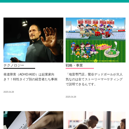
テクノロジー
戦略・事業
発達障害（ADHD/ASD）は起業家向
「地雷専門店」鶯谷デッドボールが大人
き？！特性タイプ別の経営者たち事例
気なのは全てストーリーマーケティング
で説明できるんです。
2025.04.28
2025.04.28