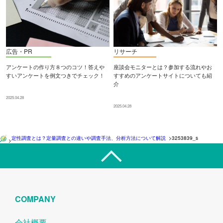
広告・PR
リサーチ
アンケートの作り方８つのコツ！答えや
座談会モニターとは？参加する流れやお
すいアンケートを例文つきでチェック！
すすめのアンケートサイトについても紹
介
2025.04.28
2025.04.28
定性調査とは？定量調査との違いや調査手法、分析方法について解説
>
3253839_s
>
COMPANY
会社概要