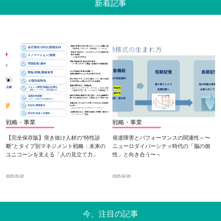
新着記事
戦略・事業
戦略・事業
【完全保存版】突き抜け人材の“特性診
発達障害とパフォーマンスの関連性～〜
断”とタイプ別マネジメント戦略：未来の
ニューロダイバーシティ時代の「脳の個
ユニコーンを支える「人の見立て力」
性」と向き合う〜～
2025.05.02
2025.04.28
今、注目の記事