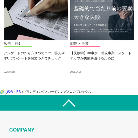
広告・PR
戦略・事業
アンケートの作り方８つのコツ！答えや
【失敗学】30事例 新規事業・スタート
すいアンケートを例文つきでチェック！
アップが失敗を避けるために
2025.04.28
2025.04.28
広告・PR
>
ブランディングとハードシングスコンプレックス
>
COMPANY