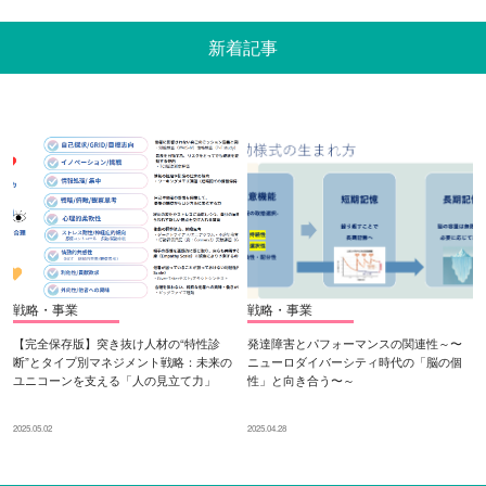
新着記事
戦略・事業
戦略・事業
【完全保存版】突き抜け人材の“特性診
発達障害とパフォーマンスの関連性～〜
断”とタイプ別マネジメント戦略：未来の
ニューロダイバーシティ時代の「脳の個
ユニコーンを支える「人の見立て力」
性」と向き合う〜～
2025.05.02
2025.04.28