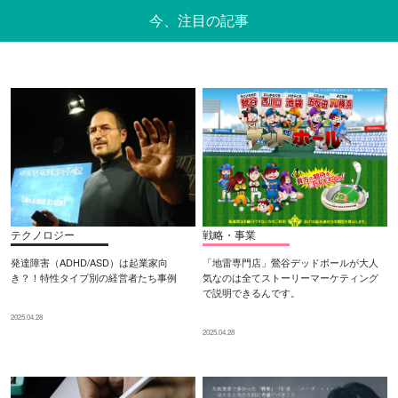
今、注目の記事
テクノロジー
戦略・事業
発達障害（ADHD/ASD）は起業家向
「地雷専門店」鶯谷デッドボールが大人
き？！特性タイプ別の経営者たち事例
気なのは全てストーリーマーケティング
で説明できるんです。
2025.04.28
2025.04.28