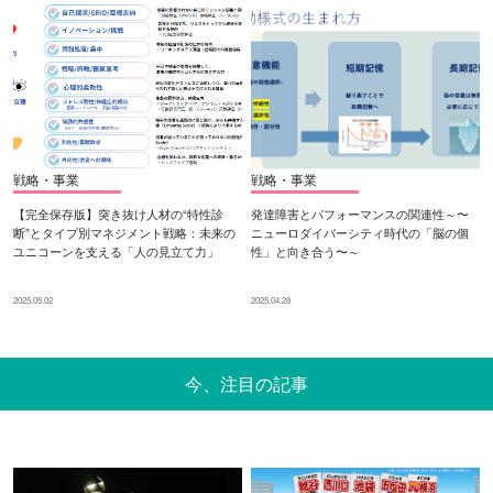
戦略・事業
戦略・事業
【完全保存版】突き抜け人材の“特性診
発達障害とパフォーマンスの関連性～〜
断”とタイプ別マネジメント戦略：未来の
ニューロダイバーシティ時代の「脳の個
ユニコーンを支える「人の見立て力」
性」と向き合う〜～
2025.05.02
2025.04.28
今、注目の記事