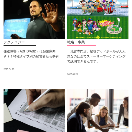
テクノロジー
戦略・事業
発達障害（ADHD/ASD）は起業家向
「地雷専門店」鶯谷デッドボールが大人
き？！特性タイプ別の経営者たち事例
気なのは全てストーリーマーケティング
で説明できるんです。
2025.04.28
2025.04.28