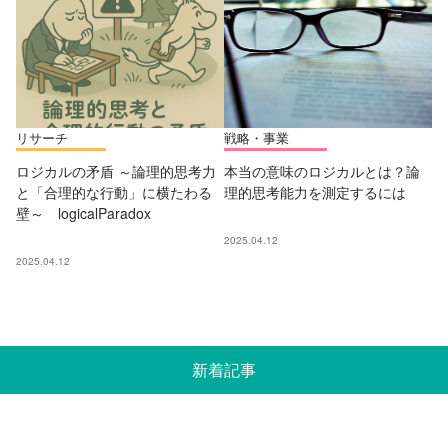
リサーチ
戦略・事業
ロジカルの矛盾 ～論理的思考力
本当の意味のロジカルとは？論
と「合理的な行動」に横たわる
理的思考能力を測定するには
壁～ logicalParadox
2025.04.12
2025.04.12
新着記事