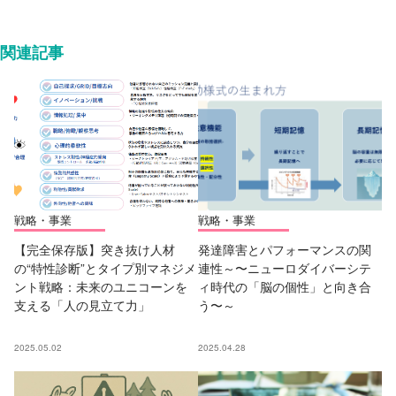
関連記事
戦略・事業
戦略・事業
【完全保存版】突き抜け人材
発達障害とパフォーマンスの関
の“特性診断”とタイプ別マネジメ
連性～〜ニューロダイバーシテ
ント戦略：未来のユニコーンを
ィ時代の「脳の個性」と向き合
支える「人の見立て力」
う〜～
2025.05.02
2025.04.28