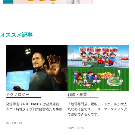
オススメ記事
テクノロジー
戦略・事業
発達障害（ADHD/ASD）は起業家向
「地雷専門店」鶯谷デッドボールが大人
き？！特性タイプ別の経営者たち事例
気なのは全てストーリーマーケティング
で説明できるんです。
2021.01.15
2021.01.15