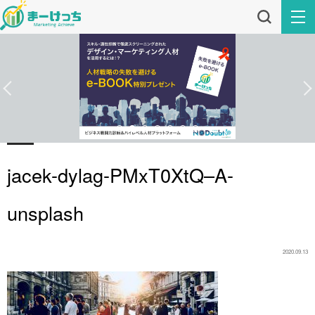
jacek-dylag-PMxT0XtQ–A-
unsplash
2020.09.13