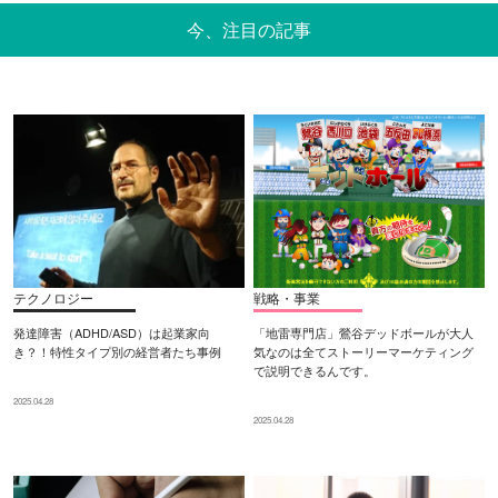
今、注目の記事
テクノロジー
戦略・事業
発達障害（ADHD/ASD）は起業家向
「地雷専門店」鶯谷デッドボールが大人
き？！特性タイプ別の経営者たち事例
気なのは全てストーリーマーケティング
で説明できるんです。
2025.04.28
2025.04.28