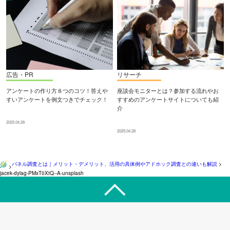
広告・PR
リサーチ
アンケートの作り方８つのコツ！答えや
座談会モニターとは？参加する流れやお
すいアンケートを例文つきでチェック！
すすめのアンケートサイトについても紹
介
2025.04.28
2025.04.28
パネル調査とは｜メリット・デメリット、活用の具体例やアドホック調査との違いも解説
>
>
jacek-dylag-PMxT0XtQ--A-unsplash