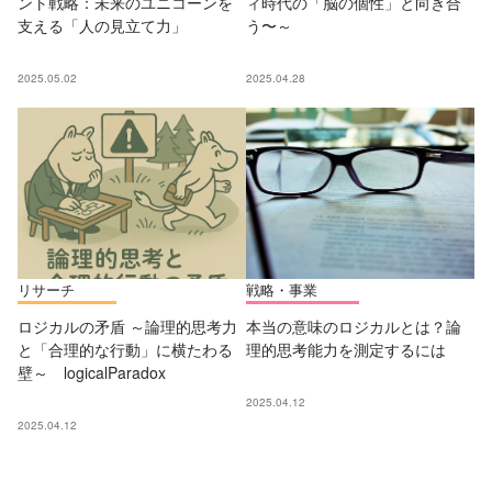
ント戦略：未来のユニコーンを
ィ時代の「脳の個性」と向き合
支える「人の見立て力」
う〜～
2025.05.02
2025.04.28
リサーチ
戦略・事業
ロジカルの矛盾 ～論理的思考力
本当の意味のロジカルとは？論
と「合理的な行動」に横たわる
理的思考能力を測定するには
壁～ logicalParadox
2025.04.12
2025.04.12