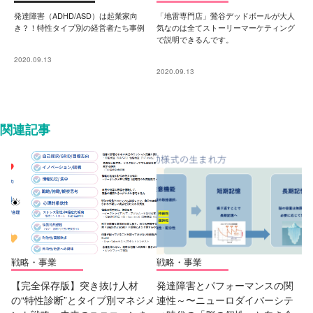
発達障害（ADHD/ASD）は起業家向
「地雷専門店」鶯谷デッドボールが大人
き？！特性タイプ別の経営者たち事例
気なのは全てストーリーマーケティング
で説明できるんです。
2020.09.13
2020.09.13
関連記事
戦略・事業
戦略・事業
【完全保存版】突き抜け人材
発達障害とパフォーマンスの関
の“特性診断”とタイプ別マネジメ
連性～〜ニューロダイバーシテ