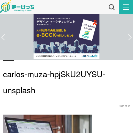
carlos-muza-hpjSkU2UYSU-
unsplash
2020.09.13