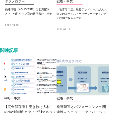
テクノロジー
戦略・事業
発達障害（ADHD/ASD）は起業家向
「地雷専門店」鶯谷デッドボールが大人
き？！特性タイプ別の経営者たち事例
気なのは全てストーリーマーケティング
で説明できるんです。
2020.09.13
2020.09.13
関連記事
戦略・事業
戦略・事業
【完全保存版】突き抜け人材
発達障害とパフォーマンスの関
の“特性診断”とタイプ別マネジメ
連性～〜ニューロダイバーシテ