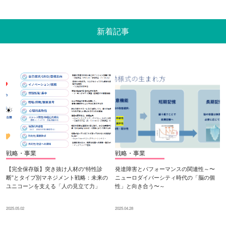
新着記事
戦略・事業
戦略・事業
【完全保存版】突き抜け人材の“特性診
発達障害とパフォーマンスの関連性～〜
断”とタイプ別マネジメント戦略：未来の
ニューロダイバーシティ時代の「脳の個
ユニコーンを支える「人の見立て力」
性」と向き合う〜～
2025.05.02
2025.04.28