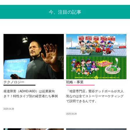
今、注目の記事
テクノロジー
戦略・事業
発達障害（ADHD/ASD）は起業家向
「地雷専門店」鶯谷デッドボールが大人
き？！特性タイプ別の経営者たち事例
気なのは全てストーリーマーケティング
で説明できるんです。
2025.04.28
2025.04.28