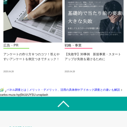
広告・PR
戦略・事業
アンケートの作り方８つのコツ！答えや
【失敗学】30事例 新規事業・スタート
すいアンケートを例文つきでチェック！
アップが失敗を避けるために
2025.04.28
2025.04.28
パネル調査とは｜メリット・デメリット、活用の具体例やアドホック調査との違いも解説
>
>
carlos-muza-hpjSkU2UYSU-unsplash