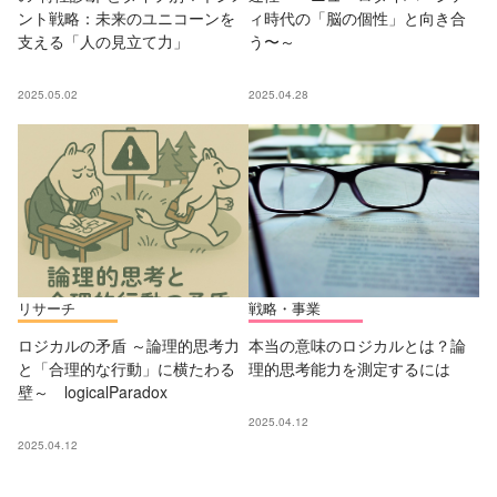
ント戦略：未来のユニコーンを
ィ時代の「脳の個性」と向き合
支える「人の見立て力」
う〜～
2025.05.02
2025.04.28
リサーチ
戦略・事業
ロジカルの矛盾 ～論理的思考力
本当の意味のロジカルとは？論
と「合理的な行動」に横たわる
理的思考能力を測定するには
壁～ logicalParadox
2025.04.12
2025.04.12