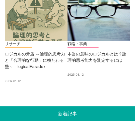
リサーチ
戦略・事業
ロジカルの矛盾 ～論理的思考力
本当の意味のロジカルとは？論
と「合理的な行動」に横たわる
理的思考能力を測定するには
壁～ logicalParadox
2025.04.12
2025.04.12
新着記事