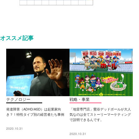
オススメ記事
テクノロジー
戦略・事業
発達障害（ADHD/ASD）は起業家向
「地雷専門店」鶯谷デッドボールが大人
き？！特性タイプ別の経営者たち事例
気なのは全てストーリーマーケティング
で説明できるんです。
2020.10.31
2020.10.31