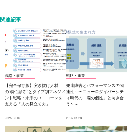
関連記事
戦略・事業
戦略・事業
【完全保存版】突き抜け人材
発達障害とパフォーマンスの関
の“特性診断”とタイプ別マネジメ
連性～〜ニューロダイバーシテ
ント戦略：未来のユニコーンを
ィ時代の「脳の個性」と向き合
支える「人の見立て力」
う〜～
2025.05.02
2025.04.28