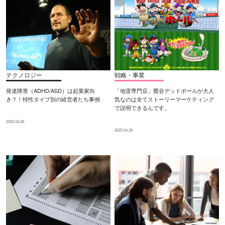
テクノロジー
戦略・事業
発達障害（ADHD/ASD）は起業家向
「地雷専門店」鶯谷デッドボールが大人
き？！特性タイプ別の経営者たち事例
気なのは全てストーリーマーケティング
で説明できるんです。
2025.04.28
2025.04.28