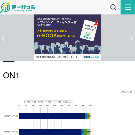
ON1
2020.10.31