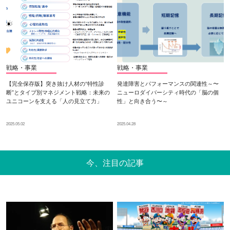
戦略・事業
戦略・事業
【完全保存版】突き抜け人材の“特性診
発達障害とパフォーマンスの関連性～〜
断”とタイプ別マネジメント戦略：未来の
ニューロダイバーシティ時代の「脳の個
ユニコーンを支える「人の見立て力」
性」と向き合う〜～
2025.05.02
2025.04.28
今、注目の記事