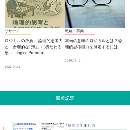
リサーチ
戦略・事業
ロジカルの矛盾 ～論理的思考力
本当の意味のロジカルとは？論
と「合理的な行動」に横たわる
理的思考能力を測定するには
壁～ logicalParadox
2025.04.12
2025.04.12
新着記事