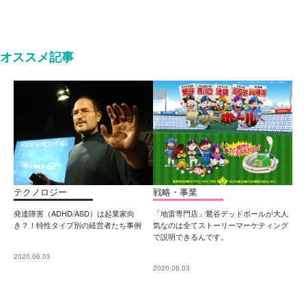
オススメ記事
テクノロジー
戦略・事業
発達障害（ADHD/ASD）は起業家向
「地雷専門店」鶯谷デッドボールが大人
き？！特性タイプ別の経営者たち事例
気なのは全てストーリーマーケティング
で説明できるんです。
2020.06.03
2020.06.03