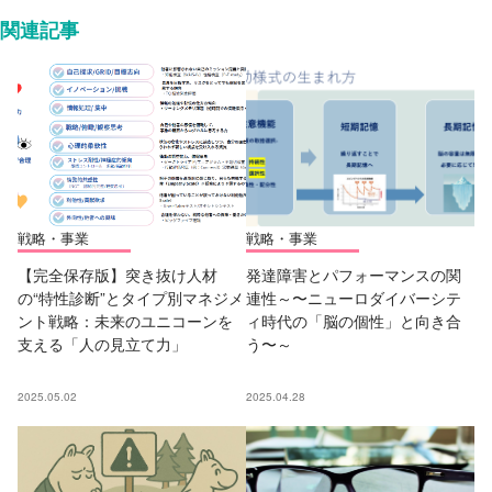
関連記事
戦略・事業
戦略・事業
【完全保存版】突き抜け人材
発達障害とパフォーマンスの関
の“特性診断”とタイプ別マネジメ
連性～〜ニューロダイバーシテ
ント戦略：未来のユニコーンを
ィ時代の「脳の個性」と向き合
支える「人の見立て力」
う〜～
2025.05.02
2025.04.28