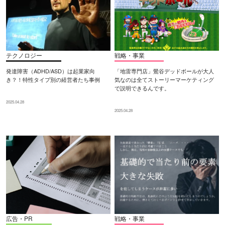
テクノロジー
戦略・事業
発達障害（ADHD/ASD）は起業家向
「地雷専門店」鶯谷デッドボールが大人
き？！特性タイプ別の経営者たち事例
気なのは全てストーリーマーケティング
で説明できるんです。
2025.04.28
2025.04.28
広告・PR
戦略・事業