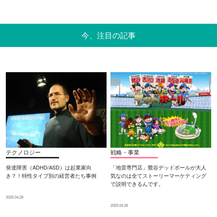
今、注目の記事
テクノロジー
戦略・事業
発達障害（ADHD/ASD）は起業家向
「地雷専門店」鶯谷デッドボールが大人
き？！特性タイプ別の経営者たち事例
気なのは全てストーリーマーケティング
で説明できるんです。
2025.04.28
2025.04.28