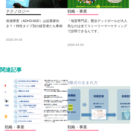
テクノロジー
戦略・事業
発達障害（ADHD/ASD）は起業家向
「地雷専門店」鶯谷デッドボールが大人
き？！特性タイプ別の経営者たち事例
気なのは全てストーリーマーケティング
で説明できるんです。
2020.04.03
2020.04.03
関連記事
戦略・事業
戦略・事業