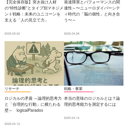
【完全保存版】突き抜け人材
発達障害とパフォーマンスの関
の“特性診断”とタイプ別マネジメ
連性～〜ニューロダイバーシテ
ント戦略：未来のユニコーンを
ィ時代の「脳の個性」と向き合
支える「人の見立て力」
う〜～
2025.05.02
2025.04.28
リサーチ
戦略・事業
ロジカルの矛盾 ～論理的思考力
本当の意味のロジカルとは？論
と「合理的な行動」に横たわる
理的思考能力を測定するには
壁～ logicalParadox
2025.04.12
2025.04.12