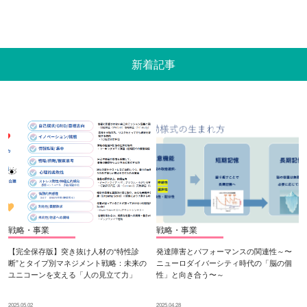
新着記事
戦略・事業
戦略・事業
【完全保存版】突き抜け人材の“特性診
発達障害とパフォーマンスの関連性～〜
断”とタイプ別マネジメント戦略：未来の
ニューロダイバーシティ時代の「脳の個
ユニコーンを支える「人の見立て力」
性」と向き合う〜～
2025.05.02
2025.04.28