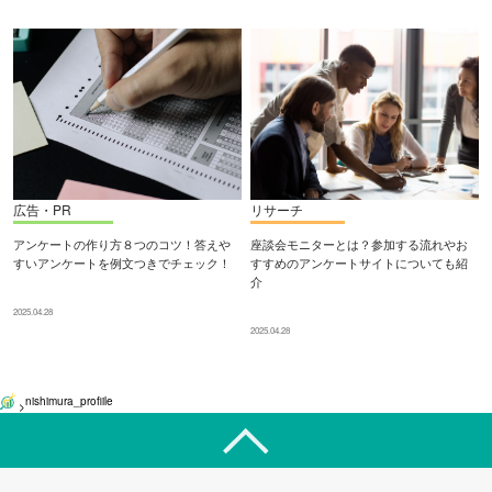
広告・PR
リサーチ
アンケートの作り方８つのコツ！答えや
座談会モニターとは？参加する流れやお
すいアンケートを例文つきでチェック！
すすめのアンケートサイトについても紹
介
2025.04.28
2025.04.28
nishimura_profiile
>