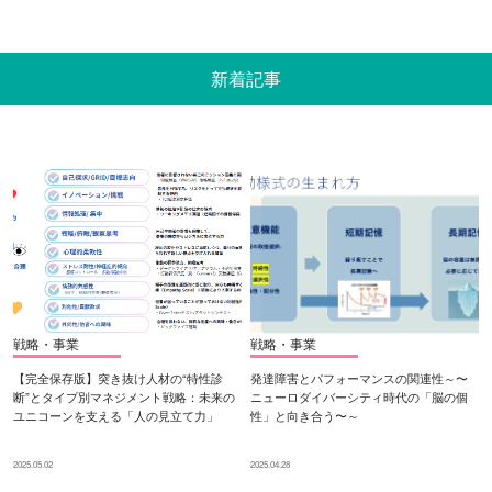
新着記事
戦略・事業
戦略・事業
【完全保存版】突き抜け人材の“特性診
発達障害とパフォーマンスの関連性～〜
断”とタイプ別マネジメント戦略：未来の
ニューロダイバーシティ時代の「脳の個
ユニコーンを支える「人の見立て力」
性」と向き合う〜～
2025.05.02
2025.04.28