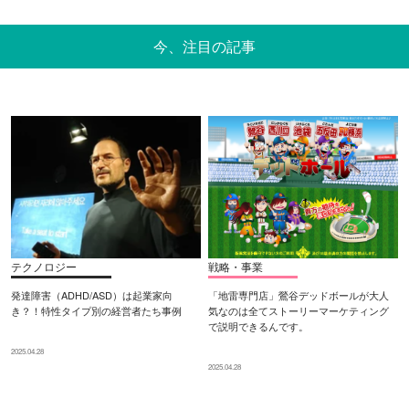
今、注目の記事
テクノロジー
戦略・事業
発達障害（ADHD/ASD）は起業家向
「地雷専門店」鶯谷デッドボールが大人
き？！特性タイプ別の経営者たち事例
気なのは全てストーリーマーケティング
で説明できるんです。
2025.04.28
2025.04.28