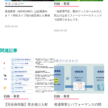
テクノロジー
戦略・事業
発達障害（ADHD/ASD）は起業家向
「地雷専門店」鶯谷デッドボールが大人
き？！特性タイプ別の経営者たち事例
気なのは全てストーリーマーケティング
で説明できるんです。
2020.03.23
2020.03.23
関連記事
戦略・事業
戦略・事業
【完全保存版】突き抜け人材
発達障害とパフォーマンスの関