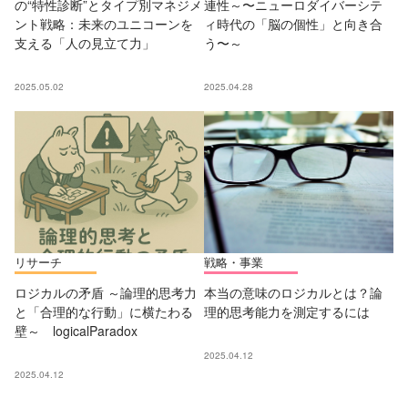
の“特性診断”とタイプ別マネジメ
連性～〜ニューロダイバーシテ
ント戦略：未来のユニコーンを
ィ時代の「脳の個性」と向き合
支える「人の見立て力」
う〜～
2025.05.02
2025.04.28
リサーチ
戦略・事業
ロジカルの矛盾 ～論理的思考力
本当の意味のロジカルとは？論
と「合理的な行動」に横たわる
理的思考能力を測定するには
壁～ logicalParadox
2025.04.12
2025.04.12