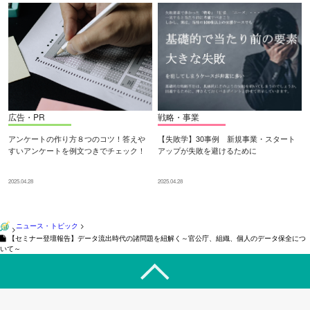
広告・PR
戦略・事業
アンケートの作り方８つのコツ！答えや
【失敗学】30事例 新規事業・スタート
すいアンケートを例文つきでチェック！
アップが失敗を避けるために
2025.04.28
2025.04.28
ニュース・トピック
>
>
【セミナー登壇報告】データ流出時代の諸問題を紐解く～官公庁、組織、個人のデータ保全につ
いて～