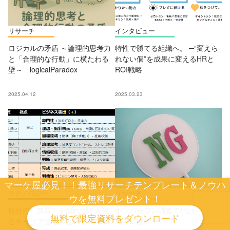
リサーチ
インタビュー
ロジカルの矛盾 ～論理的思考力
特性で勝てる組織へ。 ─“変えら
と「合理的な行動」に横たわる
れない個”を成果に変えるHRと
壁～ logicalParadox
ROI戦略
2025.04.12
2025.03.23
マーケ屋必見！！最強リサーチテンプレート＆ノウハ
テクノロジー
リサーチ
ウを無料プレゼント！
自分の「気質」を知れば、人生
ナンバーワン調査で1位や3冠を
無料で限定資料をダウンロード
とキャリアはもっと輝く ASD
取るには？