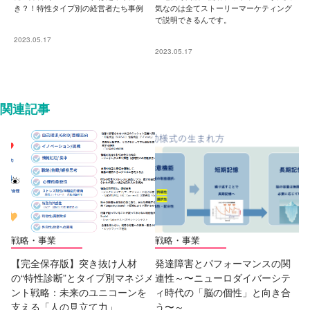
き？！特性タイプ別の経営者たち事例
気なのは全てストーリーマーケティング
で説明できるんです。
2023.05.17
2023.05.17
関連記事
戦略・事業
戦略・事業
【完全保存版】突き抜け人材
発達障害とパフォーマンスの関
の“特性診断”とタイプ別マネジメ
連性～〜ニューロダイバーシテ
ント戦略：未来のユニコーンを
ィ時代の「脳の個性」と向き合
支える「人の見立て力」
う〜～