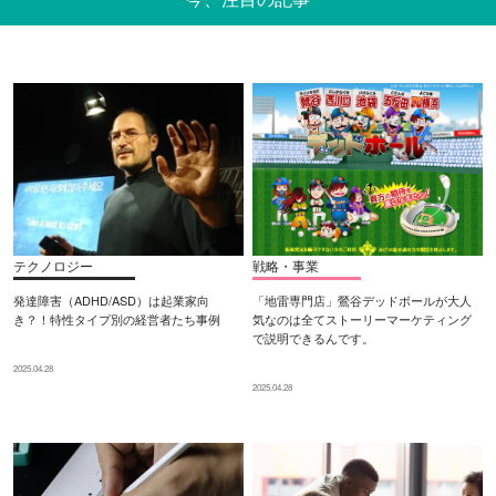
テクノロジー
戦略・事業
発達障害（ADHD/ASD）は起業家向
「地雷専門店」鶯谷デッドボールが大人
き？！特性タイプ別の経営者たち事例
気なのは全てストーリーマーケティング
で説明できるんです。
2025.04.28
2025.04.28