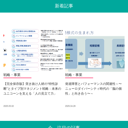
新着記事
戦略・事業
戦略・事業
【完全保存版】突き抜け人材の“特性診
発達障害とパフォーマンスの関連性～〜
断”とタイプ別マネジメント戦略：未来の
ニューロダイバーシティ時代の「脳の個
ユニコーンを支える「人の見立て力」
性」と向き合う〜～
2025.05.02
2025.04.28
今、注目の記事