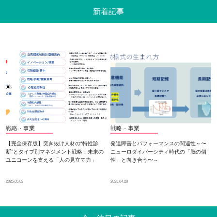
新着記事
戦略・事業
戦略・事業
【完全保存版】突き抜け人材の“特性診
発達障害とパフォーマンスの関連性～〜
断”とタイプ別マネジメント戦略：未来の
ニューロダイバーシティ時代の「脳の個
ユニコーンを支える「人の見立て力」
性」と向き合う〜～
2025.05.02
2025.04.28