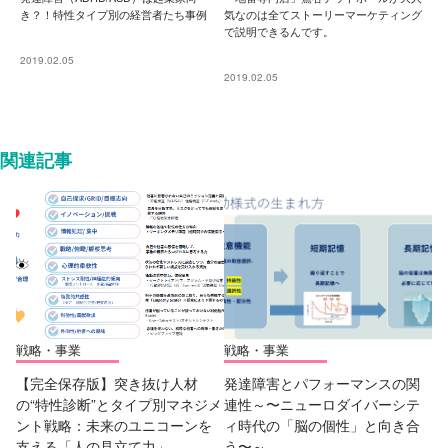
き？！特性タイプ別の経営者たち事例
気なのは全てストーリーマーケティング
で説明できるんです。
2019.02.05
2019.02.05
関連記事
戦略・事業
戦略・事業
【完全保存版】突き抜け人材
発達障害とパフォーマンスの関
の“特性診断”とタイプ別マネジメ
連性～〜ニューロダイバーシテ
ント戦略：未来のユニコーンを
ィ時代の「脳の個性」と向き合
支える「人の見立て力」
う〜～