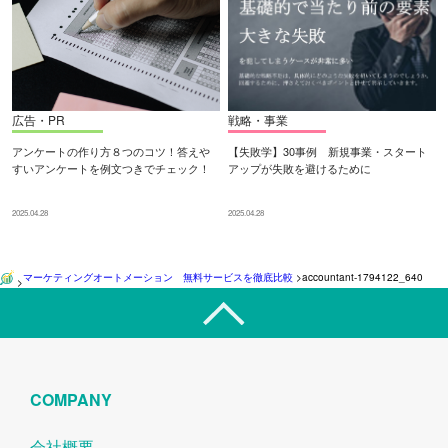
広告・PR
戦略・事業
アンケートの作り方８つのコツ！答えや
【失敗学】30事例 新規事業・スタート
すいアンケートを例文つきでチェック！
アップが失敗を避けるために
2025.04.28
2025.04.28
マーケティングオートメーション 無料サービスを徹底比較
>
accountant-1794122_640
>
COMPANY
会社概要