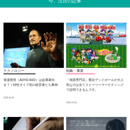
今、注目の記事
テクノロジー
戦略・事業
発達障害（ADHD/ASD）は起業家向
「地雷専門店」鶯谷デッドボールが大人
き？！特性タイプ別の経営者たち事例
気なのは全てストーリーマーケティング
で説明できるんです。
2025.04.28
2025.04.28