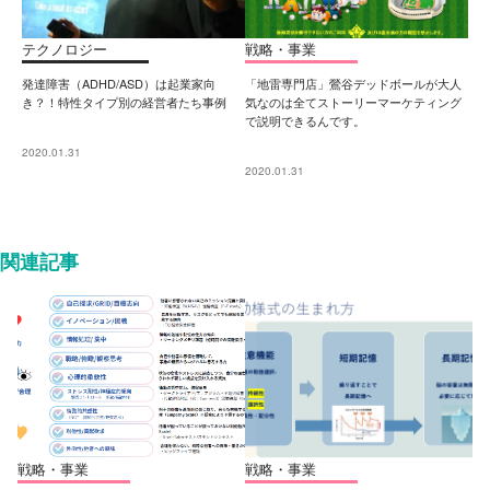
テクノロジー
戦略・事業
発達障害（ADHD/ASD）は起業家向
「地雷専門店」鶯谷デッドボールが大人
き？！特性タイプ別の経営者たち事例
気なのは全てストーリーマーケティング
で説明できるんです。
2020.01.31
2020.01.31
関連記事
戦略・事業
戦略・事業