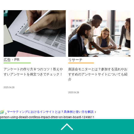
広告・PR
リサーチ
アンケートの作り方８つのコツ！答えや
座談会モニターとは？参加する流れやお
すいアンケートを例文つきでチェック！
すすめのアンケートサイトについても紹
介
2025.04.28
2025.04.28
マーケティングにおけるインサイトとは？具体例と使い方を解説
>
>
person-using-dewalt-cordless-impact-driver-on-brown-board-1249611