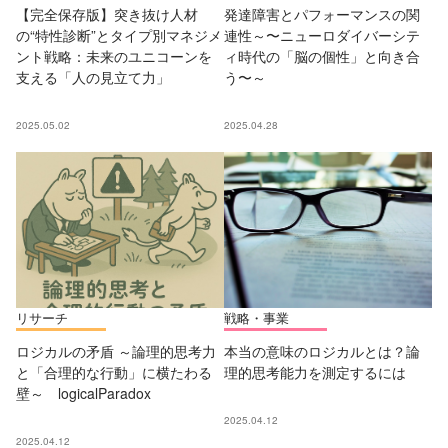
【完全保存版】突き抜け人材
発達障害とパフォーマンスの関
の“特性診断”とタイプ別マネジメ
連性～〜ニューロダイバーシテ
ント戦略：未来のユニコーンを
ィ時代の「脳の個性」と向き合
支える「人の見立て力」
う〜～
2025.05.02
2025.04.28
リサーチ
戦略・事業
ロジカルの矛盾 ～論理的思考力
本当の意味のロジカルとは？論
と「合理的な行動」に横たわる
理的思考能力を測定するには
壁～ logicalParadox
2025.04.12
2025.04.12