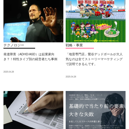
テクノロジー
戦略・事業
発達障害（ADHD/ASD）は起業家向
「地雷専門店」鶯谷デッドボールが大人
き？！特性タイプ別の経営者たち事例
気なのは全てストーリーマーケティング
で説明できるんです。
2025.04.28
2025.04.28