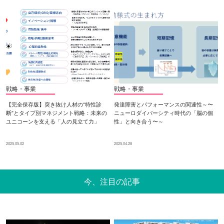
戦略・事業
戦略・事業
【完全保存版】突き抜け人材の“特性診
発達障害とパフォーマンスの関連性～〜
断”とタイプ別マネジメント戦略：未来の
ニューロダイバーシティ時代の「脳の個
ユニコーンを支える「人の見立て力」
性」と向き合う〜～
2025.05.02
2025.04.28
今、注目の記事