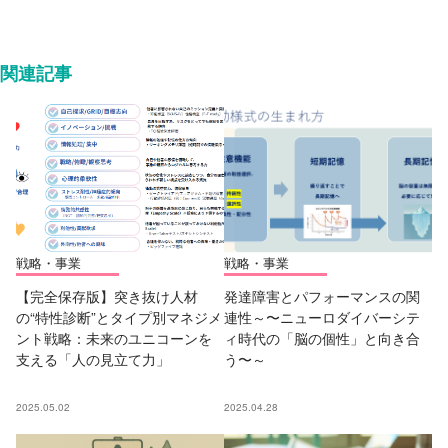
関連記事
戦略・事業
戦略・事業
【完全保存版】突き抜け人材
発達障害とパフォーマンスの関
の“特性診断”とタイプ別マネジメ
連性～〜ニューロダイバーシテ
ント戦略：未来のユニコーンを
ィ時代の「脳の個性」と向き合
支える「人の見立て力」
う〜～
2025.05.02
2025.04.28