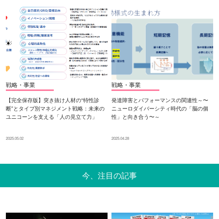
戦略・事業
戦略・事業
【完全保存版】突き抜け人材の“特性診
発達障害とパフォーマンスの関連性～〜
断”とタイプ別マネジメント戦略：未来の
ニューロダイバーシティ時代の「脳の個
ユニコーンを支える「人の見立て力」
性」と向き合う〜～
2025.05.02
2025.04.28
今、注目の記事