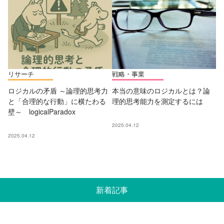
リサーチ
戦略・事業
ロジカルの矛盾 ～論理的思考力
本当の意味のロジカルとは？論
と「合理的な行動」に横たわる
理的思考能力を測定するには
壁～ logicalParadox
2025.04.12
2025.04.12
新着記事