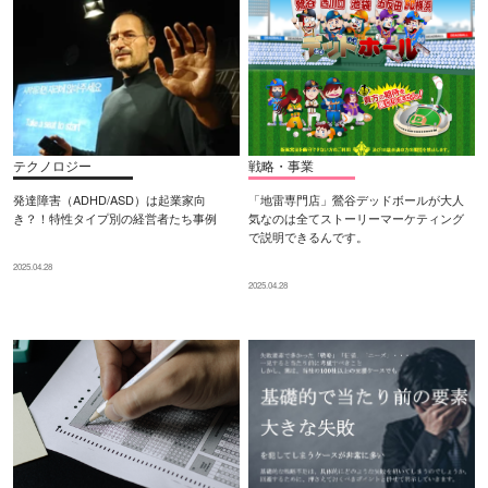
テクノロジー
戦略・事業
発達障害（ADHD/ASD）は起業家向
「地雷専門店」鶯谷デッドボールが大人
き？！特性タイプ別の経営者たち事例
気なのは全てストーリーマーケティング
で説明できるんです。
2025.04.28
2025.04.28