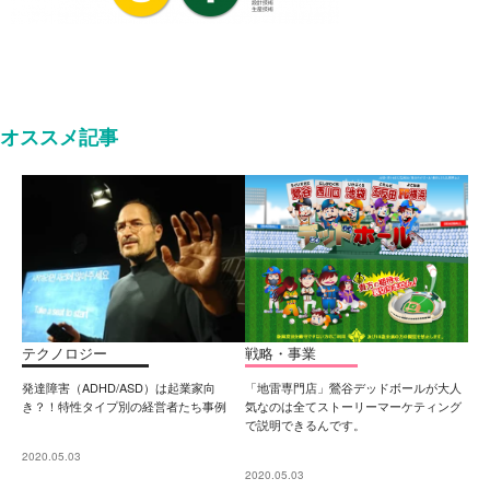
オススメ記事
テクノロジー
戦略・事業
発達障害（ADHD/ASD）は起業家向
「地雷専門店」鶯谷デッドボールが大人
き？！特性タイプ別の経営者たち事例
気なのは全てストーリーマーケティング
で説明できるんです。
2020.05.03
2020.05.03