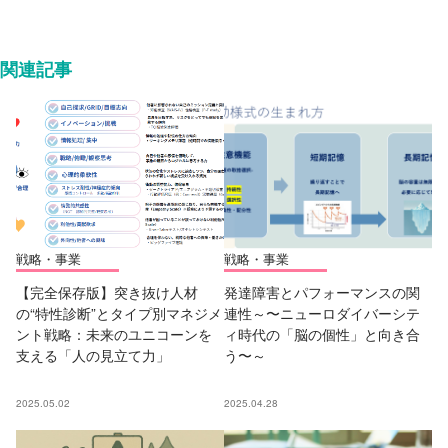
関連記事
戦略・事業
戦略・事業
【完全保存版】突き抜け人材
発達障害とパフォーマンスの関
の“特性診断”とタイプ別マネジメ
連性～〜ニューロダイバーシテ
ント戦略：未来のユニコーンを
ィ時代の「脳の個性」と向き合
支える「人の見立て力」
う〜～
2025.05.02
2025.04.28