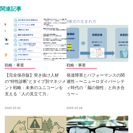
関連記事
戦略・事業
戦略・事業
【完全保存版】突き抜け人材
発達障害とパフォーマンスの関
の“特性診断”とタイプ別マネジメ
連性～〜ニューロダイバーシテ
ント戦略：未来のユニコーンを
ィ時代の「脳の個性」と向き合
支える「人の見立て力」
う〜～
2025.05.02
2025.04.28