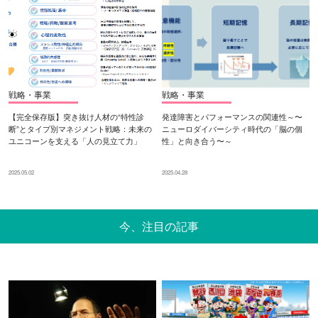
戦略・事業
戦略・事業
【完全保存版】突き抜け人材の“特性診
発達障害とパフォーマンスの関連性～〜
断”とタイプ別マネジメント戦略：未来の
ニューロダイバーシティ時代の「脳の個
ユニコーンを支える「人の見立て力」
性」と向き合う〜～
2025.05.02
2025.04.28
今、注目の記事