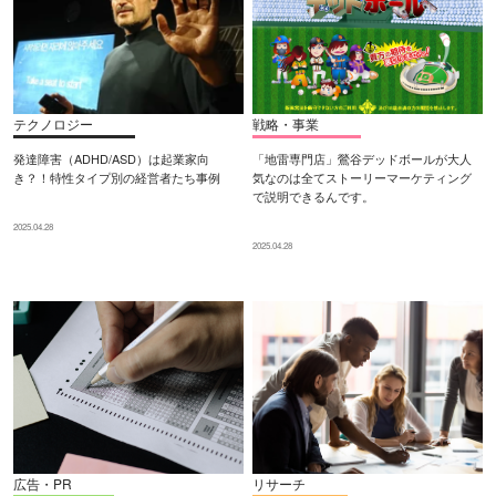
テクノロジー
戦略・事業
発達障害（ADHD/ASD）は起業家向
「地雷専門店」鶯谷デッドボールが大人
き？！特性タイプ別の経営者たち事例
気なのは全てストーリーマーケティング
で説明できるんです。
2025.04.28
2025.04.28
広告・PR
リサーチ