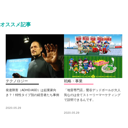
オススメ記事
テクノロジー
戦略・事業
発達障害（ADHD/ASD）は起業家向
「地雷専門店」鶯谷デッドボールが大人
き？！特性タイプ別の経営者たち事例
気なのは全てストーリーマーケティング
で説明できるんです。
2020.05.29
2020.05.29