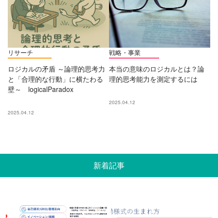
リサーチ
戦略・事業
ロジカルの矛盾 ～論理的思考力
本当の意味のロジカルとは？論
と「合理的な行動」に横たわる
理的思考能力を測定するには
壁～ logicalParadox
2025.04.12
2025.04.12
新着記事