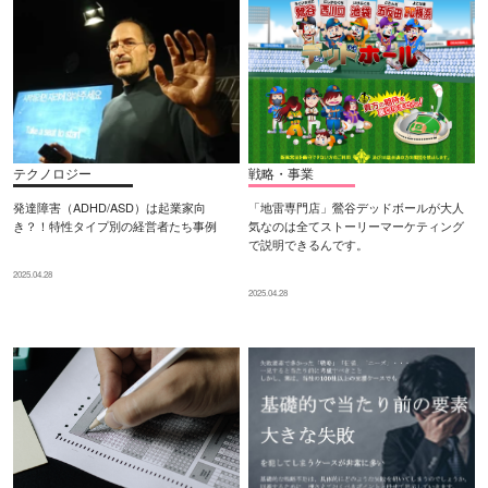
テクノロジー
戦略・事業
発達障害（ADHD/ASD）は起業家向
「地雷専門店」鶯谷デッドボールが大人
き？！特性タイプ別の経営者たち事例
気なのは全てストーリーマーケティング
で説明できるんです。
2025.04.28
2025.04.28