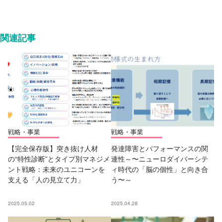
関連記事
戦略・事業
戦略・事業
【完全保存版】突き抜け人材
発達障害とパフォーマンスの関
の“特性診断”とタイプ別マネジメ
連性～〜ニューロダイバーシテ
ント戦略：未来のユニコーンを
ィ時代の「脳の個性」と向き合
支える「人の見立て力」
う〜～
2025.05.02
2025.04.28