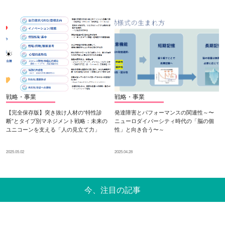
戦略・事業
戦略・事業
【完全保存版】突き抜け人材の“特性診
発達障害とパフォーマンスの関連性～〜
断”とタイプ別マネジメント戦略：未来の
ニューロダイバーシティ時代の「脳の個
ユニコーンを支える「人の見立て力」
性」と向き合う〜～
2025.05.02
2025.04.28
今、注目の記事