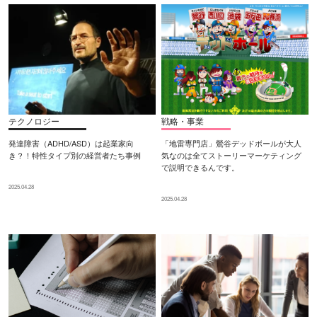
テクノロジー
戦略・事業
発達障害（ADHD/ASD）は起業家向
「地雷専門店」鶯谷デッドボールが大人
き？！特性タイプ別の経営者たち事例
気なのは全てストーリーマーケティング
で説明できるんです。
2025.04.28
2025.04.28