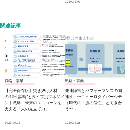
2020.05.03
関連記事
戦略・事業
戦略・事業
【完全保存版】突き抜け人材
発達障害とパフォーマンスの関
の“特性診断”とタイプ別マネジメ
連性～〜ニューロダイバーシテ
ント戦略：未来のユニコーンを
ィ時代の「脳の個性」と向き合
支える「人の見立て力」
う〜～
2025.05.02
2025.04.28