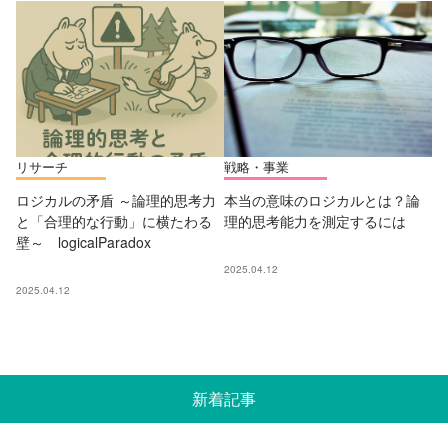
リサーチ
戦略・事業
ロジカルの矛盾 ～論理的思考力
本当の意味のロジカルとは？論
と「合理的な行動」に横たわる
理的思考能力を測定するには
壁～ logicalParadox
2025.04.12
2025.04.12
新着記事