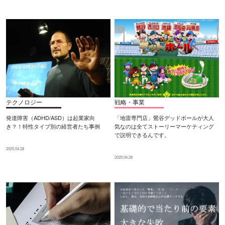
テクノロジー
戦略・事業
発達障害（ADHD/ASD）は起業家向
「地雷専門店」鶯谷デッドボールが大人
き？！特性タイプ別の経営者たち事例
気なのは全てストーリーマーケティング
で説明できるんです。
2025.04.28
2025.04.28