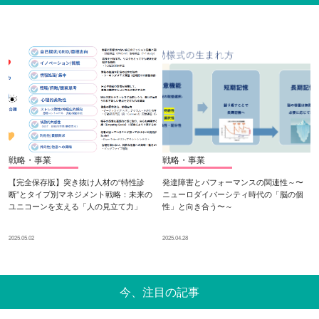
戦略・事業
戦略・事業
【完全保存版】突き抜け人材の“特性診
発達障害とパフォーマンスの関連性～〜
断”とタイプ別マネジメント戦略：未来の
ニューロダイバーシティ時代の「脳の個
ユニコーンを支える「人の見立て力」
性」と向き合う〜～
2025.05.02
2025.04.28
今、注目の記事