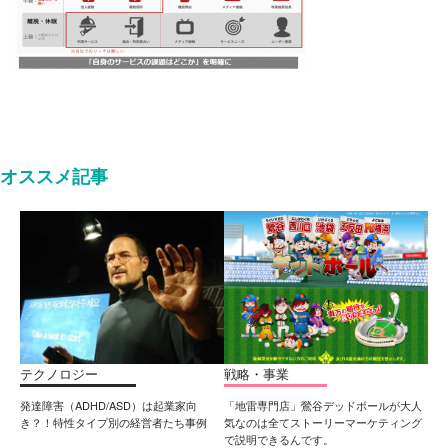
オススメ記事
テクノロジー
戦略・事業
発達障害（ADHD/ASD）は起業家向
「地雷専門店」鶯谷デッドボールが大人
き？！特性タイプ別の経営者たち事例
気なのは全てストーリーマーケティング
で説明できるんです。