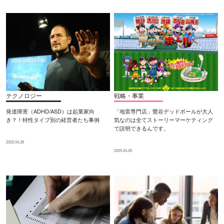
テクノロジー
戦略・事業
発達障害（ADHD/ASD）は起業家向
「地雷専門店」鶯谷デッドボールが大人
き？！特性タイプ別の経営者たち事例
気なのは全てストーリーマーケティング
で説明できるんです。
2025.04.28
2025.04.28