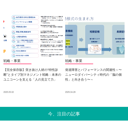
戦略・事業
戦略・事業
【完全保存版】突き抜け人材の“特性診
発達障害とパフォーマンスの関連性～〜
断”とタイプ別マネジメント戦略：未来の
ニューロダイバーシティ時代の「脳の個
ユニコーンを支える「人の見立て力」
性」と向き合う〜～
2025.05.02
2025.04.28
今、注目の記事