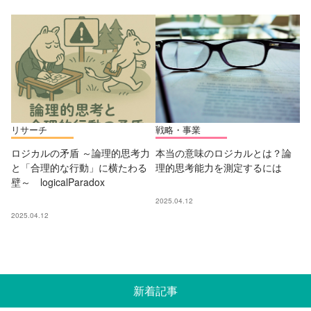
リサーチ
戦略・事業
ロジカルの矛盾 ～論理的思考力
本当の意味のロジカルとは？論
と「合理的な行動」に横たわる
理的思考能力を測定するには
壁～ logicalParadox
2025.04.12
2025.04.12
新着記事