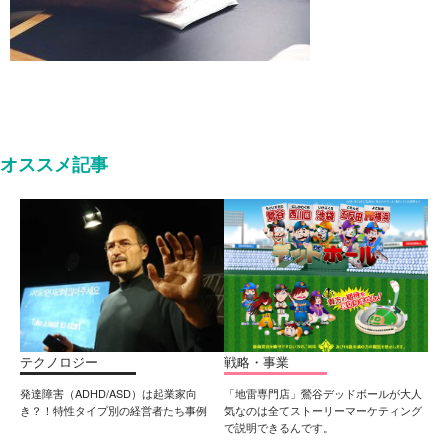
オススメ記事
テクノロジー
戦略・事業
発達障害（ADHD/ASD）は起業家向
「地雷専門店」鶯谷デッドボールが大人
き？！特性タイプ別の経営者たち事例
気なのは全てストーリーマーケティング
で説明できるんです。