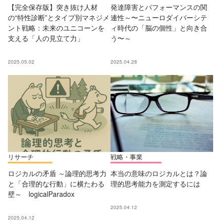
【完全保存版】突き抜け人材
発達障害とパフォーマンスの関
の“特性診断”とタイプ別マネジメ
連性～〜ニューロダイバーシテ
ント戦略：未来のユニコーンを
ィ時代の「脳の個性」と向き合
支える「人の見立て力」
う〜～
2025.05.02
2025.04.28
リサーチ
戦略・事業
ロジカルの矛盾 ～論理的思考力
本当の意味のロジカルとは？論
と「合理的な行動」に横たわる
理的思考能力を測定するには
壁～ logicalParadox
2025.04.12
2025.04.12