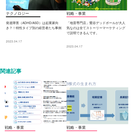
テクノロジー
戦略・事業
発達障害（ADHD/ASD）は起業家向
「地雷専門店」鶯谷デッドボールが大人
き？！特性タイプ別の経営者たち事例
気なのは全てストーリーマーケティング
で説明できるんです。
2023.04.17
2023.04.17
関連記事
戦略・事業
戦略・事業