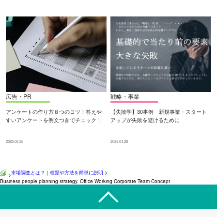
広告・PR
戦略・事業
アンケートの作り方８つのコツ！答えや
【失敗学】30事例 新規事業・スタート
すいアンケートを例文つきでチェック！
アップが失敗を避けるために
2025.04.28
2025.04.28
市場調査とは？｜種類や方法を簡単に説明
>
>
Business people planning strategy. Office Working Corporate Team Concept