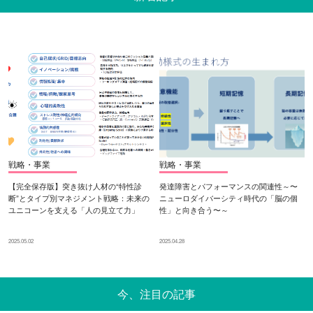
戦略・事業
戦略・事業
【完全保存版】突き抜け人材の“特性診
発達障害とパフォーマンスの関連性～〜
断”とタイプ別マネジメント戦略：未来の
ニューロダイバーシティ時代の「脳の個
ユニコーンを支える「人の見立て力」
性」と向き合う〜～
2025.05.02
2025.04.28
今、注目の記事