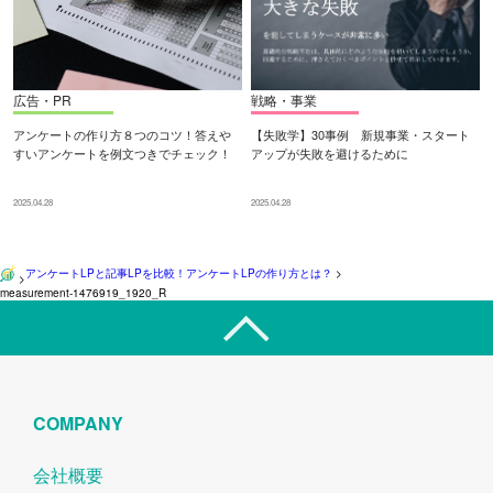
広告・PR
戦略・事業
アンケートの作り方８つのコツ！答えや
【失敗学】30事例 新規事業・スタート
すいアンケートを例文つきでチェック！
アップが失敗を避けるために
2025.04.28
2025.04.28
アンケートLPと記事LPを比較！アンケートLPの作り方とは？
>
>
measurement-1476919_1920_R
COMPANY
会社概要