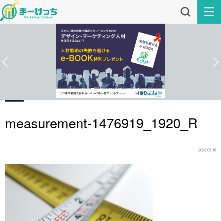
measurement-1476919_1920_R
2023.03.16