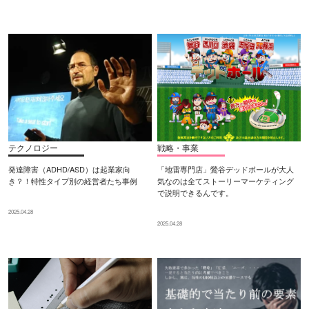
テクノロジー
戦略・事業
発達障害（ADHD/ASD）は起業家向
「地雷専門店」鶯谷デッドボールが大人
き？！特性タイプ別の経営者たち事例
気なのは全てストーリーマーケティング
で説明できるんです。
2025.04.28
2025.04.28