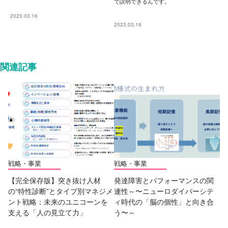
で説明できるんです。
2023.03.16
2023.03.16
関連記事
戦略・事業
戦略・事業
【完全保存版】突き抜け人材
発達障害とパフォーマンスの関
の“特性診断”とタイプ別マネジメ
連性～〜ニューロダイバーシテ
ント戦略：未来のユニコーンを
ィ時代の「脳の個性」と向き合
支える「人の見立て力」
う〜～