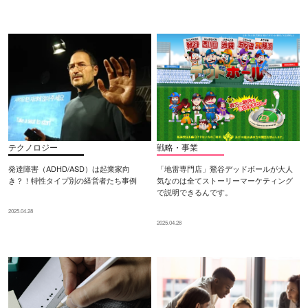
テクノロジー
戦略・事業
発達障害（ADHD/ASD）は起業家向
「地雷専門店」鶯谷デッドボールが大人
き？！特性タイプ別の経営者たち事例
気なのは全てストーリーマーケティング
で説明できるんです。
2025.04.28
2025.04.28