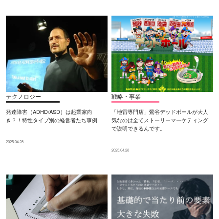
テクノロジー
戦略・事業
発達障害（ADHD/ASD）は起業家向
「地雷専門店」鶯谷デッドボールが大人
き？！特性タイプ別の経営者たち事例
気なのは全てストーリーマーケティング
で説明できるんです。
2025.04.28
2025.04.28