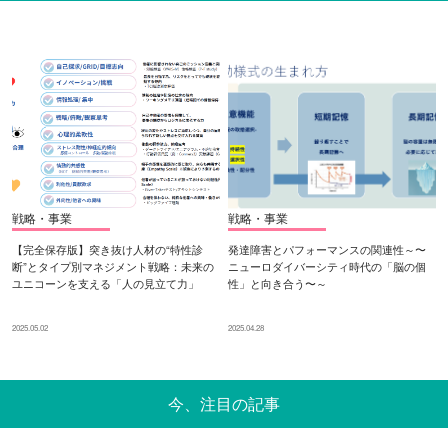
戦略・事業
戦略・事業
【完全保存版】突き抜け人材の“特性診
発達障害とパフォーマンスの関連性～〜
断”とタイプ別マネジメント戦略：未来の
ニューロダイバーシティ時代の「脳の個
ユニコーンを支える「人の見立て力」
性」と向き合う〜～
2025.05.02
2025.04.28
今、注目の記事