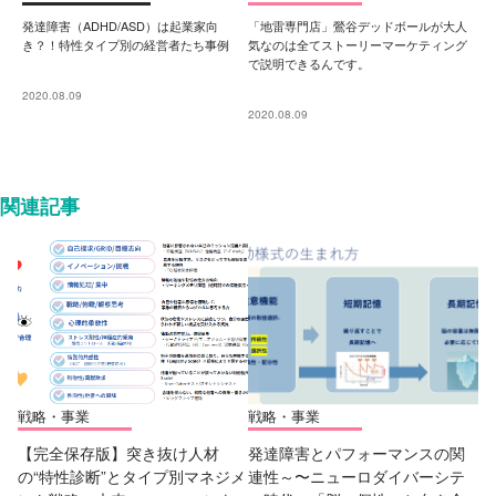
発達障害（ADHD/ASD）は起業家向
「地雷専門店」鶯谷デッドボールが大人
き？！特性タイプ別の経営者たち事例
気なのは全てストーリーマーケティング
で説明できるんです。
2020.08.09
2020.08.09
関連記事
戦略・事業
戦略・事業
【完全保存版】突き抜け人材
発達障害とパフォーマンスの関
の“特性診断”とタイプ別マネジメ
連性～〜ニューロダイバーシテ