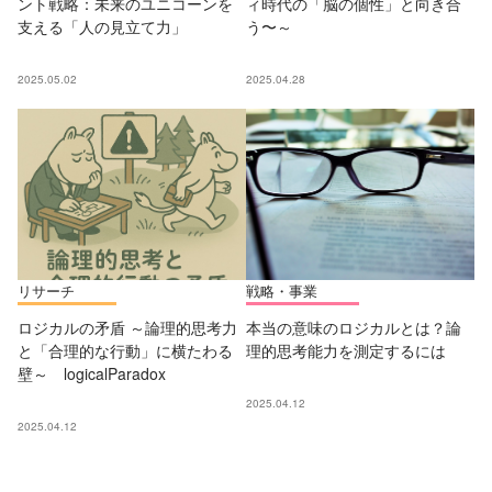
ント戦略：未来のユニコーンを
ィ時代の「脳の個性」と向き合
支える「人の見立て力」
う〜～
2025.05.02
2025.04.28
リサーチ
戦略・事業
ロジカルの矛盾 ～論理的思考力
本当の意味のロジカルとは？論
と「合理的な行動」に横たわる
理的思考能力を測定するには
壁～ logicalParadox
2025.04.12
2025.04.12