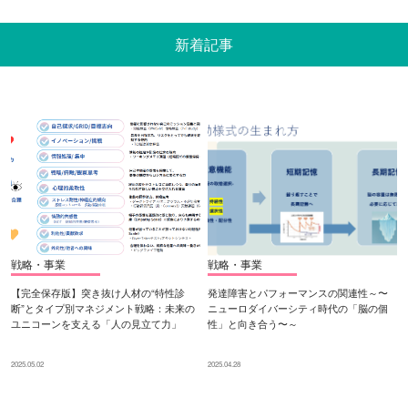
新着記事
戦略・事業
戦略・事業
【完全保存版】突き抜け人材の“特性診
発達障害とパフォーマンスの関連性～〜
断”とタイプ別マネジメント戦略：未来の
ニューロダイバーシティ時代の「脳の個
ユニコーンを支える「人の見立て力」
性」と向き合う〜～
2025.05.02
2025.04.28