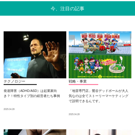
今、注目の記事
テクノロジー
戦略・事業
発達障害（ADHD/ASD）は起業家向
「地雷専門店」鶯谷デッドボールが大人
き？！特性タイプ別の経営者たち事例
気なのは全てストーリーマーケティング
で説明できるんです。
2025.04.28
2025.04.28