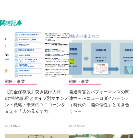
関連記事
戦略・事業
戦略・事業
【完全保存版】突き抜け人材
発達障害とパフォーマンスの関
の“特性診断”とタイプ別マネジメ
連性～〜ニューロダイバーシテ
ント戦略：未来のユニコーンを
ィ時代の「脳の個性」と向き合
支える「人の見立て力」
う〜～
2025.05.02
2025.04.28