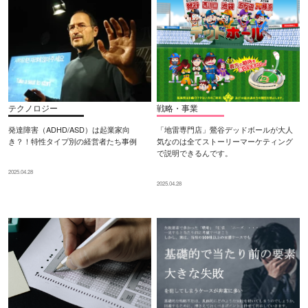
テクノロジー
戦略・事業
発達障害（ADHD/ASD）は起業家向
「地雷専門店」鶯谷デッドボールが大人
き？！特性タイプ別の経営者たち事例
気なのは全てストーリーマーケティング
で説明できるんです。
2025.04.28
2025.04.28