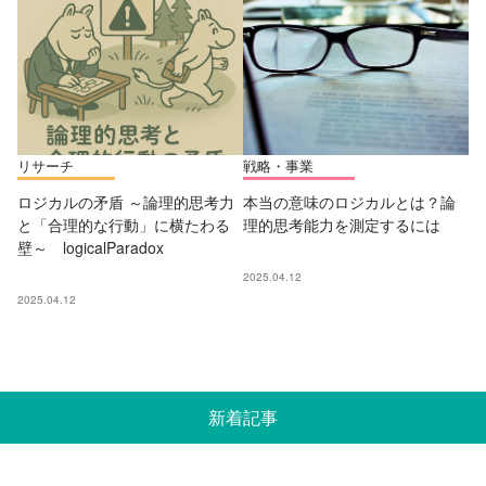
リサーチ
戦略・事業
ロジカルの矛盾 ～論理的思考力
本当の意味のロジカルとは？論
と「合理的な行動」に横たわる
理的思考能力を測定するには
壁～ logicalParadox
2025.04.12
2025.04.12
新着記事