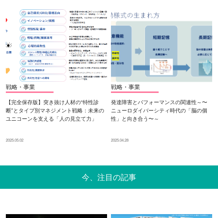
戦略・事業
戦略・事業
【完全保存版】突き抜け人材の“特性診
発達障害とパフォーマンスの関連性～〜
断”とタイプ別マネジメント戦略：未来の
ニューロダイバーシティ時代の「脳の個
ユニコーンを支える「人の見立て力」
性」と向き合う〜～
2025.05.02
2025.04.28
今、注目の記事