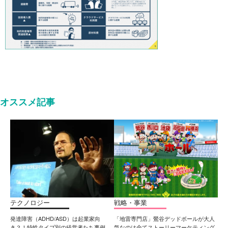
オススメ記事
テクノロジー
戦略・事業
発達障害（ADHD/ASD）は起業家向
「地雷専門店」鶯谷デッドボールが大人
き？！特性タイプ別の経営者たち事例
気なのは全てストーリーマーケティング