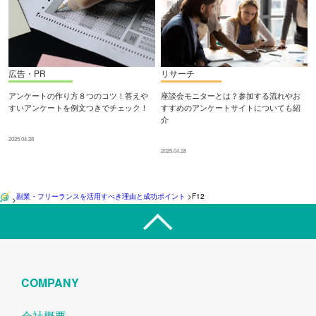
広告・PR
リサーチ
アンケートの作り方８つのコツ！答えや
座談会モニターとは？参加する流れやお
すいアンケートを例文つきでチェック！
すすめのアンケートサイトについても紹
介
2025.04.28
2025.04.28
副業・フリーランスを活用すべき理由と成功ポイント
>
F12
>
COMPANY
会社概要