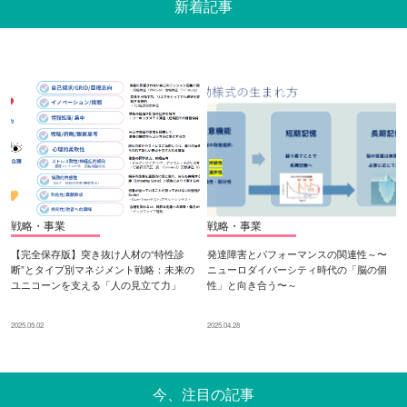
新着記事
戦略・事業
戦略・事業
【完全保存版】突き抜け人材の“特性診
発達障害とパフォーマンスの関連性～〜
断”とタイプ別マネジメント戦略：未来の
ニューロダイバーシティ時代の「脳の個
ユニコーンを支える「人の見立て力」
性」と向き合う〜～
2025.05.02
2025.04.28
今、注目の記事