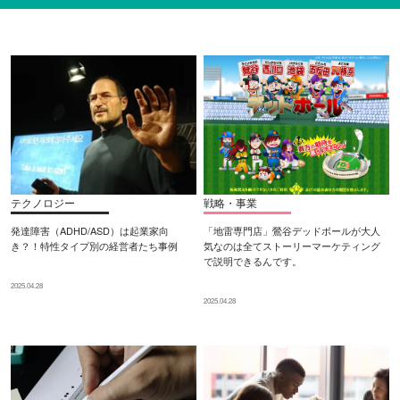
テクノロジー
戦略・事業
発達障害（ADHD/ASD）は起業家向
「地雷専門店」鶯谷デッドボールが大人
き？！特性タイプ別の経営者たち事例
気なのは全てストーリーマーケティング
で説明できるんです。
2025.04.28
2025.04.28