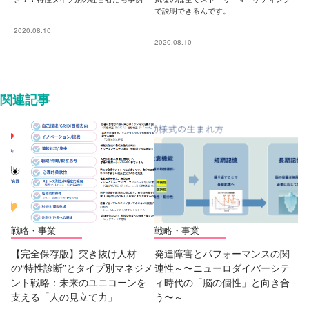
で説明できるんです。
2020.08.10
2020.08.10
関連記事
戦略・事業
戦略・事業
【完全保存版】突き抜け人材
発達障害とパフォーマンスの関
の“特性診断”とタイプ別マネジメ
連性～〜ニューロダイバーシテ
ント戦略：未来のユニコーンを
ィ時代の「脳の個性」と向き合
支える「人の見立て力」
う〜～