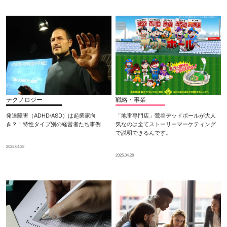
テクノロジー
戦略・事業
発達障害（ADHD/ASD）は起業家向
「地雷専門店」鶯谷デッドボールが大人
き？！特性タイプ別の経営者たち事例
気なのは全てストーリーマーケティング
で説明できるんです。
2025.04.28
2025.04.28