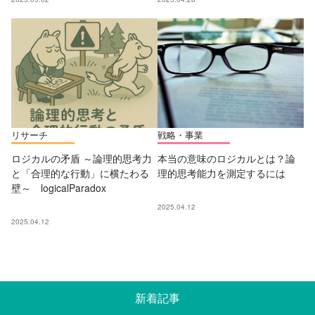
リサーチ
戦略・事業
ロジカルの矛盾 ～論理的思考力
本当の意味のロジカルとは？論
と「合理的な行動」に横たわる
理的思考能力を測定するには
壁～ logicalParadox
2025.04.12
2025.04.12
新着記事