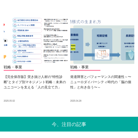
戦略・事業
戦略・事業
【完全保存版】突き抜け人材の“特性診
発達障害とパフォーマンスの関連性～〜
断”とタイプ別マネジメント戦略：未来の
ニューロダイバーシティ時代の「脳の個
ユニコーンを支える「人の見立て力」
性」と向き合う〜～
2025.05.02
2025.04.28
今、注目の記事