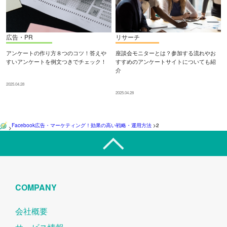
広告・PR
リサーチ
アンケートの作り方８つのコツ！答えや
座談会モニターとは？参加する流れやお
すいアンケートを例文つきでチェック！
すすめのアンケートサイトについても紹
介
2025.04.28
2025.04.28
Facebook広告・マーケティング！効果の高い戦略・運用方法
>
2
>
COMPANY
会社概要