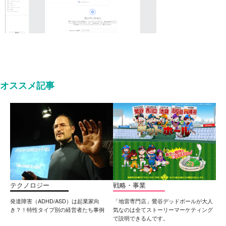
オススメ記事
テクノロジー
戦略・事業
発達障害（ADHD/ASD）は起業家向
「地雷専門店」鶯谷デッドボールが大人
き？！特性タイプ別の経営者たち事例
気なのは全てストーリーマーケティング
で説明できるんです。