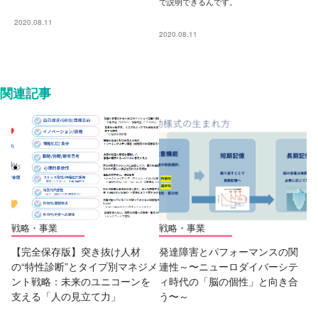
で説明できるんです。
2020.08.11
2020.08.11
関連記事
戦略・事業
戦略・事業
【完全保存版】突き抜け人材
発達障害とパフォーマンスの関
の“特性診断”とタイプ別マネジメ
連性～〜ニューロダイバーシテ
ント戦略：未来のユニコーンを
ィ時代の「脳の個性」と向き合
支える「人の見立て力」
う〜～