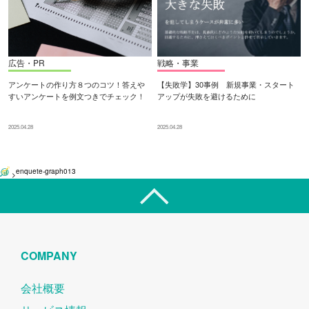
広告・PR
戦略・事業
アンケートの作り方８つのコツ！答えや
【失敗学】30事例 新規事業・スタート
すいアンケートを例文つきでチェック！
アップが失敗を避けるために
2025.04.28
2025.04.28
enquete-graph013
>
COMPANY
会社概要