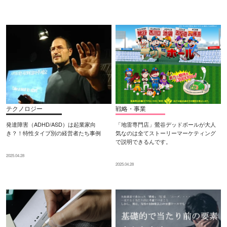
テクノロジー
戦略・事業
発達障害（ADHD/ASD）は起業家向
「地雷専門店」鶯谷デッドボールが大人
き？！特性タイプ別の経営者たち事例
気なのは全てストーリーマーケティング
で説明できるんです。
2025.04.28
2025.04.28