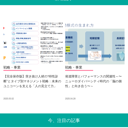
戦略・事業
戦略・事業
【完全保存版】突き抜け人材の“特性診
発達障害とパフォーマンスの関連性～〜
断”とタイプ別マネジメント戦略：未来の
ニューロダイバーシティ時代の「脳の個
ユニコーンを支える「人の見立て力」
性」と向き合う〜～
2025.05.02
2025.04.28
今、注目の記事