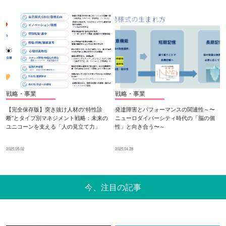
戦略・事業
戦略・事業
【完全保存版】突き抜け人材の“特性診
発達障害とパフォーマンスの関連性～〜
断”とタイプ別マネジメント戦略：未来の
ニューロダイバーシティ時代の「脳の個
ユニコーンを支える「人の見立て力」
性」と向き合う〜～
2025.05.02
2025.04.28
今、注目の記事