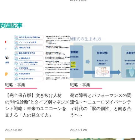
関連記事
戦略・事業
戦略・事業
【完全保存版】突き抜け人材
発達障害とパフォーマンスの関
の“特性診断”とタイプ別マネジメ
連性～〜ニューロダイバーシテ
ント戦略：未来のユニコーンを
ィ時代の「脳の個性」と向き合
支える「人の見立て力」
う〜～
2025.05.02
2025.04.28