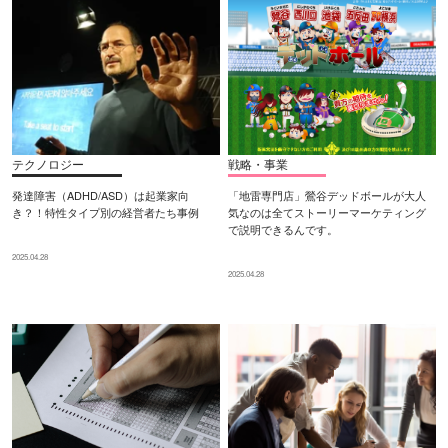
テクノロジー
戦略・事業
発達障害（ADHD/ASD）は起業家向
「地雷専門店」鶯谷デッドボールが大人
き？！特性タイプ別の経営者たち事例
気なのは全てストーリーマーケティング
で説明できるんです。
2025.04.28
2025.04.28