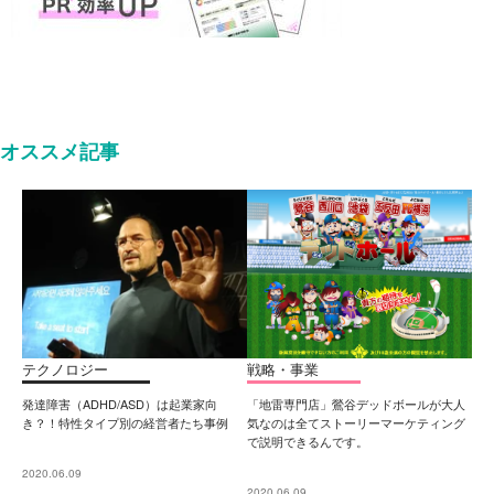
オススメ記事
テクノロジー
戦略・事業
発達障害（ADHD/ASD）は起業家向
「地雷専門店」鶯谷デッドボールが大人
き？！特性タイプ別の経営者たち事例
気なのは全てストーリーマーケティング
で説明できるんです。
2020.06.09
2020.06.09