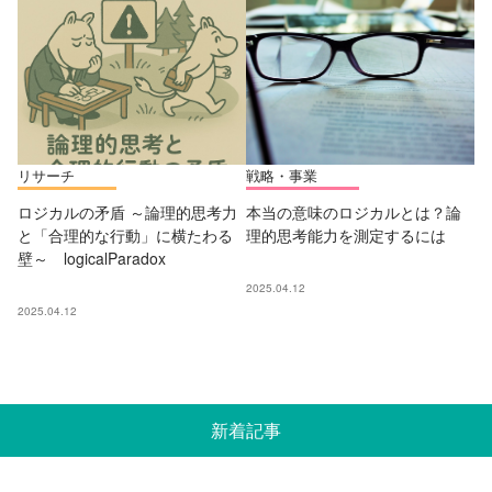
リサーチ
戦略・事業
ロジカルの矛盾 ～論理的思考力
本当の意味のロジカルとは？論
と「合理的な行動」に横たわる
理的思考能力を測定するには
壁～ logicalParadox
2025.04.12
2025.04.12
新着記事