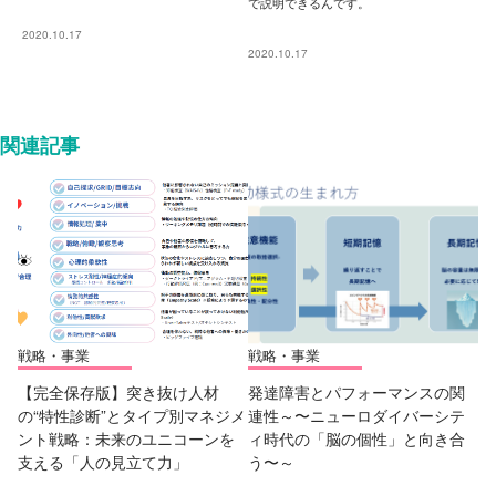
で説明できるんです。
2020.10.17
2020.10.17
関連記事
戦略・事業
戦略・事業
【完全保存版】突き抜け人材
発達障害とパフォーマンスの関
の“特性診断”とタイプ別マネジメ
連性～〜ニューロダイバーシテ
ント戦略：未来のユニコーンを
ィ時代の「脳の個性」と向き合
支える「人の見立て力」
う〜～