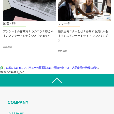
広告・PR
リサーチ
アンケートの作り方８つのコツ！答えや
座談会モニターとは？参加する流れやお
すいアンケートを例文つきでチェック！
すすめのアンケートサイトについても紹
介
2025.04.28
2025.04.28
企業におけるコアバリューの重要性とは？理念の作り方、大手企業の事例も解説
>
>
startup-594091_640
COMPANY