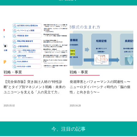
戦略・事業
戦略・事業
【完全保存版】突き抜け人材の“特性診
発達障害とパフォーマンスの関連性～〜
断”とタイプ別マネジメント戦略：未来の
ニューロダイバーシティ時代の「脳の個
ユニコーンを支える「人の見立て力」
性」と向き合う〜～
2025.05.02
2025.04.28
今、注目の記事