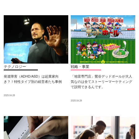
テクノロジー
戦略・事業
発達障害（ADHD/ASD）は起業家向
「地雷専門店」鶯谷デッドボールが大人
き？！特性タイプ別の経営者たち事例
気なのは全てストーリーマーケティング
で説明できるんです。
2025.04.28
2025.04.28