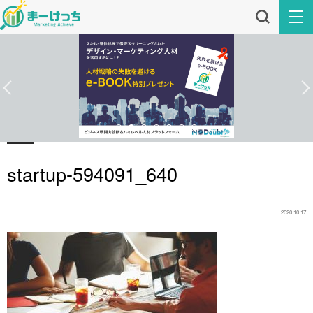
startup-594091_640
2020.10.17