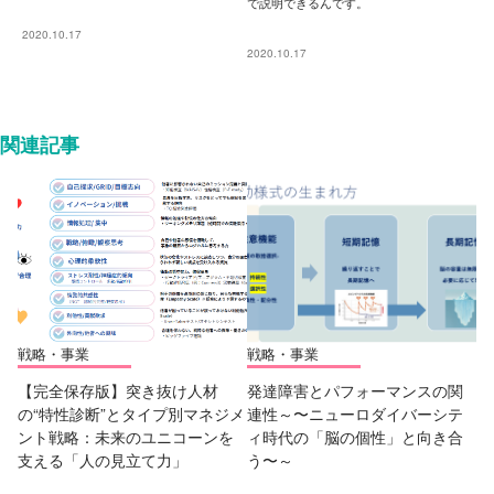
で説明できるんです。
2020.10.17
2020.10.17
関連記事
戦略・事業
戦略・事業
【完全保存版】突き抜け人材
発達障害とパフォーマンスの関
の“特性診断”とタイプ別マネジメ
連性～〜ニューロダイバーシテ
ント戦略：未来のユニコーンを
ィ時代の「脳の個性」と向き合
支える「人の見立て力」
う〜～