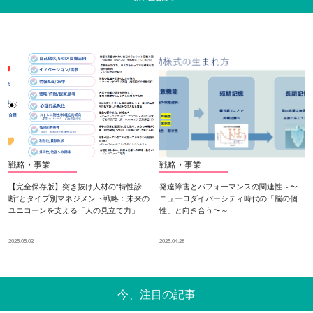
戦略・事業
戦略・事業
【完全保存版】突き抜け人材の“特性診
発達障害とパフォーマンスの関連性～〜
断”とタイプ別マネジメント戦略：未来の
ニューロダイバーシティ時代の「脳の個
ユニコーンを支える「人の見立て力」
性」と向き合う〜～
2025.05.02
2025.04.28
今、注目の記事