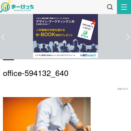
office-594132_640
2020.10.17