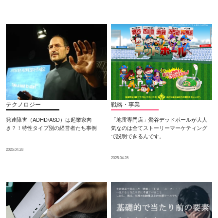
テクノロジー
戦略・事業
発達障害（ADHD/ASD）は起業家向
「地雷専門店」鶯谷デッドボールが大人
き？！特性タイプ別の経営者たち事例
気なのは全てストーリーマーケティング
で説明できるんです。
2025.04.28
2025.04.28