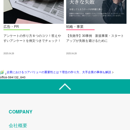
広告・PR
戦略・事業
アンケートの作り方８つのコツ！答えや
【失敗学】30事例 新規事業・スタート
すいアンケートを例文つきでチェック！
アップが失敗を避けるために
2025.04.28
2025.04.28
企業におけるコアバリューの重要性とは？理念の作り方、大手企業の事例も解説
>
>
office-594132_640
COMPANY
会社概要