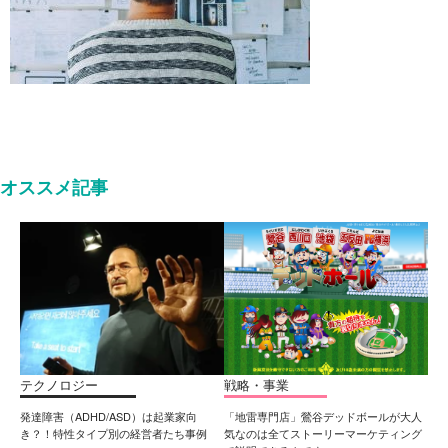
オススメ記事
テクノロジー
戦略・事業
発達障害（ADHD/ASD）は起業家向
「地雷専門店」鶯谷デッドボールが大人
き？！特性タイプ別の経営者たち事例
気なのは全てストーリーマーケティング