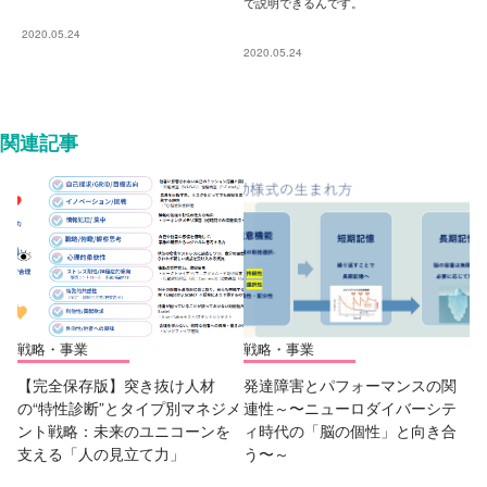
で説明できるんです。
2020.05.24
2020.05.24
関連記事
戦略・事業
戦略・事業
【完全保存版】突き抜け人材
発達障害とパフォーマンスの関
の“特性診断”とタイプ別マネジメ
連性～〜ニューロダイバーシテ
ント戦略：未来のユニコーンを
ィ時代の「脳の個性」と向き合
支える「人の見立て力」
う〜～