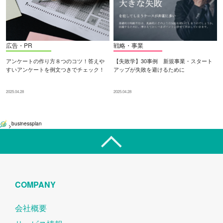
広告・PR
戦略・事業
アンケートの作り方８つのコツ！答えや
【失敗学】30事例 新規事業・スタート
すいアンケートを例文つきでチェック！
アップが失敗を避けるために
2025.04.28
2025.04.28
businessplan
>
COMPANY
会社概要