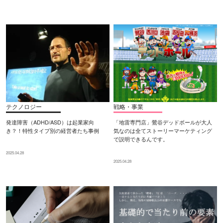
テクノロジー
戦略・事業
発達障害（ADHD/ASD）は起業家向
「地雷専門店」鶯谷デッドボールが大人
き？！特性タイプ別の経営者たち事例
気なのは全てストーリーマーケティング
で説明できるんです。
2025.04.28
2025.04.28