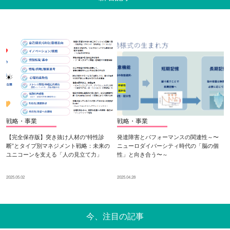
戦略・事業
戦略・事業
【完全保存版】突き抜け人材の“特性診
発達障害とパフォーマンスの関連性～〜
断”とタイプ別マネジメント戦略：未来の
ニューロダイバーシティ時代の「脳の個
ユニコーンを支える「人の見立て力」
性」と向き合う〜～
2025.05.02
2025.04.28
今、注目の記事