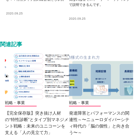
で説明できるんです。
2020.09.25
2020.09.25
関連記事
戦略・事業
戦略・事業
【完全保存版】突き抜け人材
発達障害とパフォーマンスの関
の“特性診断”とタイプ別マネジメ
連性～〜ニューロダイバーシテ
ント戦略：未来のユニコーンを
ィ時代の「脳の個性」と向き合
支える「人の見立て力」
う〜～