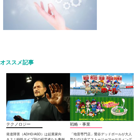
オススメ記事
テクノロジー
戦略・事業
発達障害（ADHD/ASD）は起業家向
「地雷専門店」鶯谷デッドボールが大人
き？！特性タイプ別の経営者たち事例
気なのは全てストーリーマーケティング