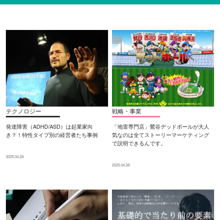
テクノロジー
戦略・事業
発達障害（ADHD/ASD）は起業家向
「地雷専門店」鶯谷デッドボールが大人
き？！特性タイプ別の経営者たち事例
気なのは全てストーリーマーケティング
で説明できるんです。
2025.04.28
2025.04.28