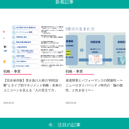
新着記事
戦略・事業
戦略・事業
【完全保存版】突き抜け人材の“特性診
発達障害とパフォーマンスの関連性～〜
断”とタイプ別マネジメント戦略：未来の
ニューロダイバーシティ時代の「脳の個
ユニコーンを支える「人の見立て力」
性」と向き合う〜～
2025.05.02
2025.04.28
今、注目の記事