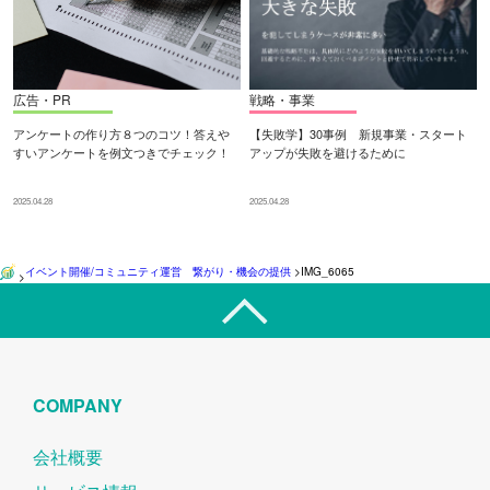
広告・PR
戦略・事業
アンケートの作り方８つのコツ！答えや
【失敗学】30事例 新規事業・スタート
すいアンケートを例文つきでチェック！
アップが失敗を避けるために
2025.04.28
2025.04.28
イベント開催/コミュニティ運営 繋がり・機会の提供
>
IMG_6065
>
COMPANY
会社概要