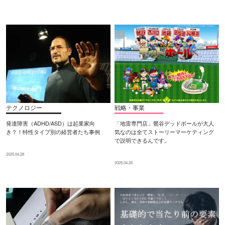
テクノロジー
戦略・事業
発達障害（ADHD/ASD）は起業家向
「地雷専門店」鶯谷デッドボールが大人
き？！特性タイプ別の経営者たち事例
気なのは全てストーリーマーケティング
で説明できるんです。
2025.04.28
2025.04.28