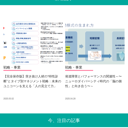
戦略・事業
戦略・事業
【完全保存版】突き抜け人材の“特性診
発達障害とパフォーマンスの関連性～〜
断”とタイプ別マネジメント戦略：未来の
ニューロダイバーシティ時代の「脳の個
ユニコーンを支える「人の見立て力」
性」と向き合う〜～
2025.05.02
2025.04.28
今、注目の記事