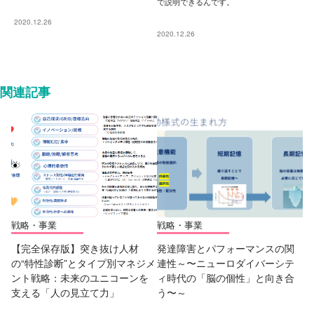
で説明できるんです。
2020.12.26
2020.12.26
関連記事
戦略・事業
戦略・事業
【完全保存版】突き抜け人材
発達障害とパフォーマンスの関
の“特性診断”とタイプ別マネジメ
連性～〜ニューロダイバーシテ
ント戦略：未来のユニコーンを
ィ時代の「脳の個性」と向き合
支える「人の見立て力」
う〜～