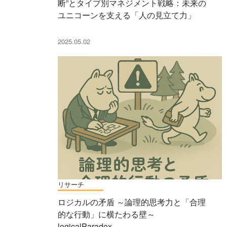
断”とタイプ別マネジメント戦略：未来の
ユニコーンを支える「人の見立て力」
2025.05.02
リサーチ
ロジカルの矛盾 ～論理的思考力と「合理
的な行動」に横たわる壁～
logicalParadox