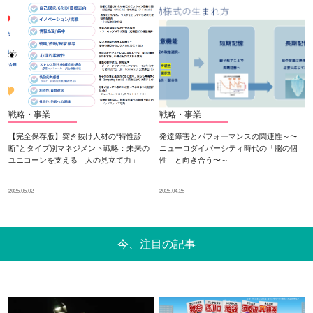
戦略・事業
戦略・事業
【完全保存版】突き抜け人材の“特性診
発達障害とパフォーマンスの関連性～〜
断”とタイプ別マネジメント戦略：未来の
ニューロダイバーシティ時代の「脳の個
ユニコーンを支える「人の見立て力」
性」と向き合う〜～
2025.05.02
2025.04.28
今、注目の記事