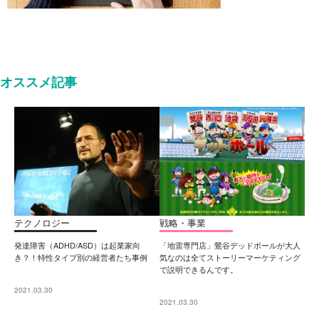
オススメ記事
テクノロジー
戦略・事業
発達障害（ADHD/ASD）は起業家向
「地雷専門店」鶯谷デッドボールが大人
き？！特性タイプ別の経営者たち事例
気なのは全てストーリーマーケティング
で説明できるんです。
2021.03.30
2021.03.30