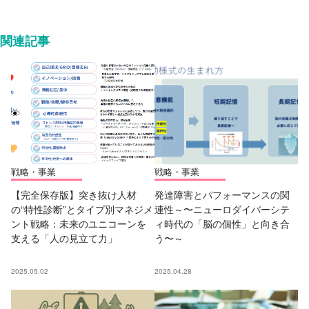
関連記事
戦略・事業
戦略・事業
【完全保存版】突き抜け人材
発達障害とパフォーマンスの関
の“特性診断”とタイプ別マネジメ
連性～〜ニューロダイバーシテ
ント戦略：未来のユニコーンを
ィ時代の「脳の個性」と向き合
支える「人の見立て力」
う〜～
2025.05.02
2025.04.28