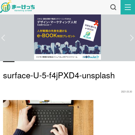
surface-U-5-f4jPXD4-unsplash
2021.03.30