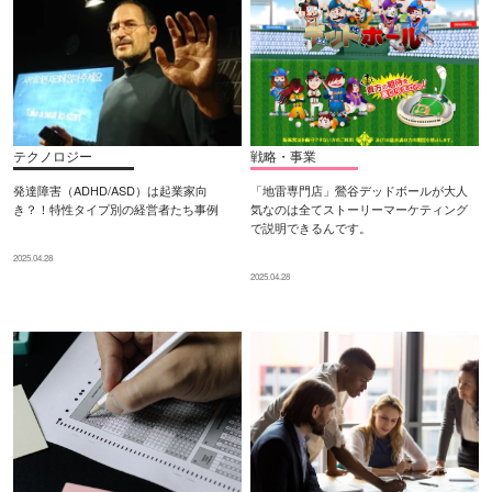
テクノロジー
戦略・事業
発達障害（ADHD/ASD）は起業家向
「地雷専門店」鶯谷デッドボールが大人
き？！特性タイプ別の経営者たち事例
気なのは全てストーリーマーケティング
で説明できるんです。
2025.04.28
2025.04.28