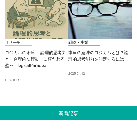
リサーチ
戦略・事業
ロジカルの矛盾 ～論理的思考力
本当の意味のロジカルとは？論
と「合理的な行動」に横たわる
理的思考能力を測定するには
壁～ logicalParadox
2025.04.12
2025.04.12
新着記事