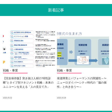
新着記事
戦略・事業
戦略・事業
【完全保存版】突き抜け人材の“特性診
発達障害とパフォーマンスの関連性～〜
断”とタイプ別マネジメント戦略：未来の
ニューロダイバーシティ時代の「脳の個
ユニコーンを支える「人の見立て力」
性」と向き合う〜～
2025.05.02
2025.04.28