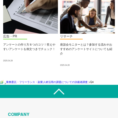
広告・PR
リサーチ
アンケートの作り方８つのコツ！答えや
座談会モニターとは？参加する流れやお
すいアンケートを例文つきでチェック！
すすめのアンケートサイトについても紹
介
2025.04.28
2025.04.28
業務委託・フリーランス・副業人材活用の課題についての決裁者調査
>
Q4
>
COMPANY