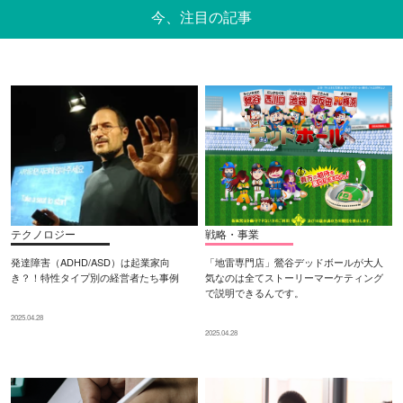
今、注目の記事
テクノロジー
戦略・事業
発達障害（ADHD/ASD）は起業家向
「地雷専門店」鶯谷デッドボールが大人
き？！特性タイプ別の経営者たち事例
気なのは全てストーリーマーケティング
で説明できるんです。
2025.04.28
2025.04.28