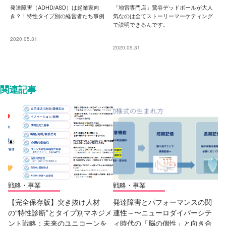
発達障害（ADHD/ASD）は起業家向
「地雷専門店」鶯谷デッドボールが大人
き？！特性タイプ別の経営者たち事例
気なのは全てストーリーマーケティング
で説明できるんです。
2020.05.31
2020.05.31
関連記事
戦略・事業
戦略・事業
【完全保存版】突き抜け人材
発達障害とパフォーマンスの関
の“特性診断”とタイプ別マネジメ
連性～〜ニューロダイバーシテ
ント戦略：未来のユニコーンを
ィ時代の「脳の個性」と向き合