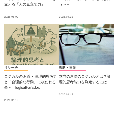
支える「人の見立て力」
う〜～
2025.05.02
2025.04.28
リサーチ
戦略・事業
ロジカルの矛盾 ～論理的思考力
本当の意味のロジカルとは？論
と「合理的な行動」に横たわる
理的思考能力を測定するには
壁～ logicalParadox
2025.04.12
2025.04.12