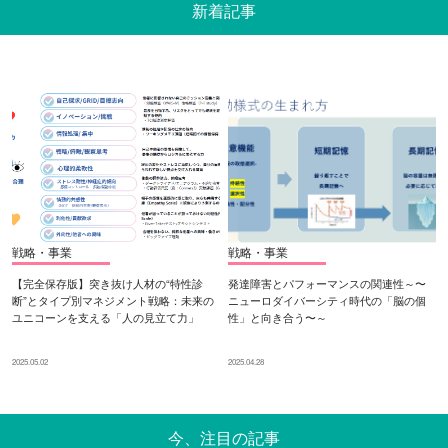
新着記事
戦略・事業
戦略・事業
【完全保存版】突き抜け人材の“特性診
発達障害とパフォーマンスの関連性～〜
断”とタイプ別マネジメント戦略：未来の
ニューロダイバーシティ時代の「脳の個
ユニコーンを支える「人の見立て力」
性」と向き合う〜～
2025.05.02
2025.04.28
今、注目の記事