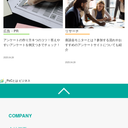
広告・PR
リサーチ
アンケートの作り方８つのコツ！答えや
座談会モニターとは？参加する流れやお
すいアンケートを例文つきでチェック！
すすめのアンケートサイトについても紹
介
2025.04.28
2025.04.28
PoCとは ビジネス
>
COMPANY