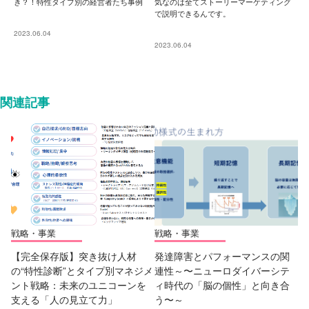
き？！特性タイプ別の経営者たち事例
気なのは全てストーリーマーケティング
で説明できるんです。
2023.06.04
2023.06.04
関連記事
戦略・事業
戦略・事業
【完全保存版】突き抜け人材
発達障害とパフォーマンスの関
の“特性診断”とタイプ別マネジメ
連性～〜ニューロダイバーシテ
ント戦略：未来のユニコーンを
ィ時代の「脳の個性」と向き合
支える「人の見立て力」
う〜～