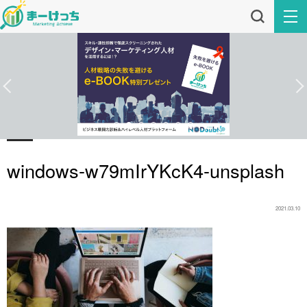
windows-w79mIrYKcK4-unsplash
2021.03.10