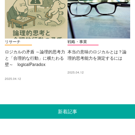
リサーチ
戦略・事業
ロジカルの矛盾 ～論理的思考力
本当の意味のロジカルとは？論
と「合理的な行動」に横たわる
理的思考能力を測定するには
壁～ logicalParadox
2025.04.12
2025.04.12
新着記事