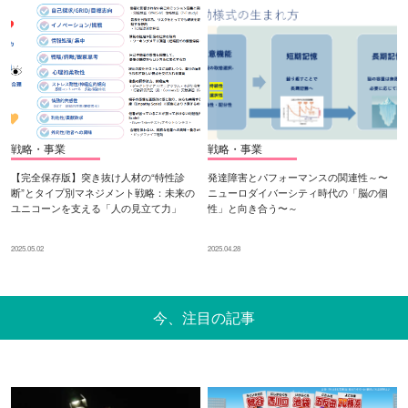
戦略・事業
戦略・事業
【完全保存版】突き抜け人材の“特性診
発達障害とパフォーマンスの関連性～〜
断”とタイプ別マネジメント戦略：未来の
ニューロダイバーシティ時代の「脳の個
ユニコーンを支える「人の見立て力」
性」と向き合う〜～
2025.05.02
2025.04.28
今、注目の記事