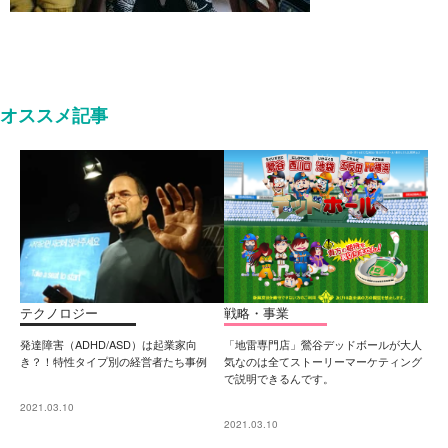
オススメ記事
テクノロジー
戦略・事業
発達障害（ADHD/ASD）は起業家向
「地雷専門店」鶯谷デッドボールが大人
き？！特性タイプ別の経営者たち事例
気なのは全てストーリーマーケティング
で説明できるんです。
2021.03.10
2021.03.10