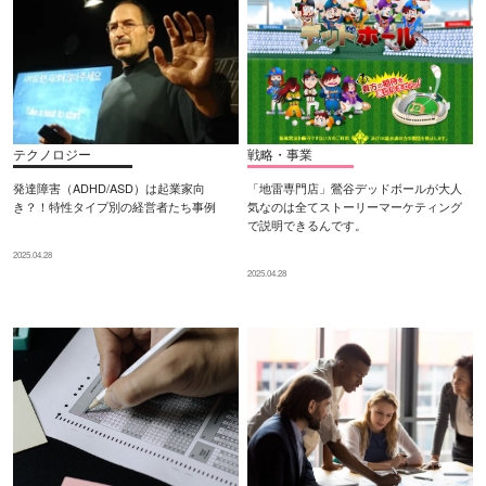
テクノロジー
戦略・事業
発達障害（ADHD/ASD）は起業家向
「地雷専門店」鶯谷デッドボールが大人
き？！特性タイプ別の経営者たち事例
気なのは全てストーリーマーケティング
で説明できるんです。
2025.04.28
2025.04.28