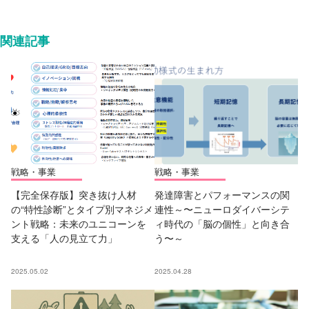
関連記事
戦略・事業
戦略・事業
【完全保存版】突き抜け人材
発達障害とパフォーマンスの関
の“特性診断”とタイプ別マネジメ
連性～〜ニューロダイバーシテ
ント戦略：未来のユニコーンを
ィ時代の「脳の個性」と向き合
支える「人の見立て力」
う〜～
2025.05.02
2025.04.28