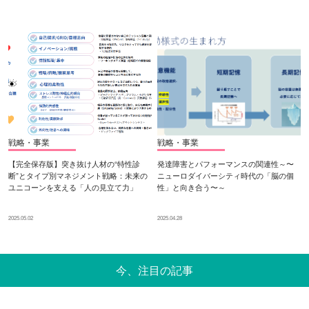
戦略・事業
戦略・事業
【完全保存版】突き抜け人材の“特性診
発達障害とパフォーマンスの関連性～〜
断”とタイプ別マネジメント戦略：未来の
ニューロダイバーシティ時代の「脳の個
ユニコーンを支える「人の見立て力」
性」と向き合う〜～
2025.05.02
2025.04.28
今、注目の記事