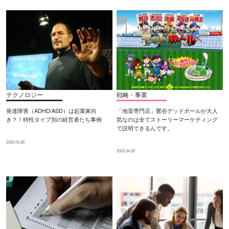
テクノロジー
戦略・事業
発達障害（ADHD/ASD）は起業家向
「地雷専門店」鶯谷デッドボールが大人
き？！特性タイプ別の経営者たち事例
気なのは全てストーリーマーケティング
で説明できるんです。
2025.04.28
2025.04.28