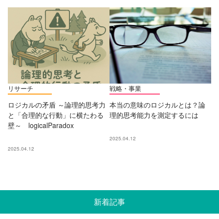
リサーチ
戦略・事業
ロジカルの矛盾 ～論理的思考力
本当の意味のロジカルとは？論
と「合理的な行動」に横たわる
理的思考能力を測定するには
壁～ logicalParadox
2025.04.12
2025.04.12
新着記事