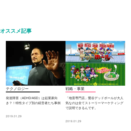
オススメ記事
テクノロジー
戦略・事業
発達障害（ADHD/ASD）は起業家向
「地雷専門店」鶯谷デッドボールが大人
き？！特性タイプ別の経営者たち事例
気なのは全てストーリーマーケティング
で説明できるんです。
2019.01.29
2019.01.29