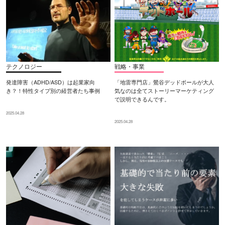
テクノロジー
戦略・事業
発達障害（ADHD/ASD）は起業家向
「地雷専門店」鶯谷デッドボールが大人
き？！特性タイプ別の経営者たち事例
気なのは全てストーリーマーケティング
で説明できるんです。
2025.04.28
2025.04.28