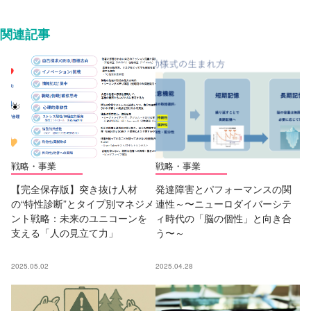
関連記事
戦略・事業
戦略・事業
【完全保存版】突き抜け人材
発達障害とパフォーマンスの関
の“特性診断”とタイプ別マネジメ
連性～〜ニューロダイバーシテ
ント戦略：未来のユニコーンを
ィ時代の「脳の個性」と向き合
支える「人の見立て力」
う〜～
2025.05.02
2025.04.28