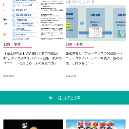
戦略・事業
戦略・事業
【完全保存版】突き抜け人材の“特性診
発達障害とパフォーマンスの関連性～〜
断”とタイプ別マネジメント戦略：未来の
ニューロダイバーシティ時代の「脳の個
ユニコーンを支える「人の見立て力」
性」と向き合う〜～
2025.05.02
2025.04.28
今、注目の記事