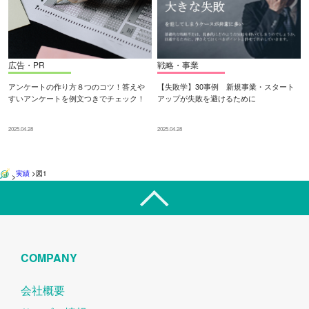
広告・PR
戦略・事業
アンケートの作り方８つのコツ！答えや
【失敗学】30事例 新規事業・スタート
すいアンケートを例文つきでチェック！
アップが失敗を避けるために
2025.04.28
2025.04.28
実績
>
図1
>
COMPANY
会社概要