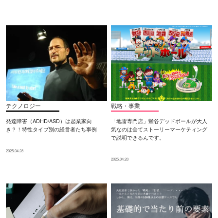
テクノロジー
戦略・事業
発達障害（ADHD/ASD）は起業家向
「地雷専門店」鶯谷デッドボールが大人
き？！特性タイプ別の経営者たち事例
気なのは全てストーリーマーケティング
で説明できるんです。
2025.04.28
2025.04.28