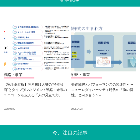
戦略・事業
戦略・事業
【完全保存版】突き抜け人材の“特性診
発達障害とパフォーマンスの関連性～〜
断”とタイプ別マネジメント戦略：未来の
ニューロダイバーシティ時代の「脳の個
ユニコーンを支える「人の見立て力」
性」と向き合う〜～
2025.05.02
2025.04.28
今、注目の記事