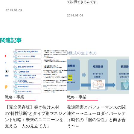
で説明できるんです。
2019.08.09
2019.08.09
関連記事
戦略・事業
戦略・事業
【完全保存版】突き抜け人材
発達障害とパフォーマンスの関
の“特性診断”とタイプ別マネジメ
連性～〜ニューロダイバーシテ
ント戦略：未来のユニコーンを
ィ時代の「脳の個性」と向き合
支える「人の見立て力」
う〜～