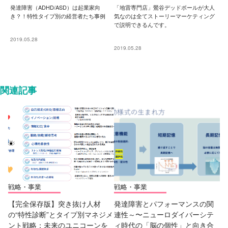
発達障害（ADHD/ASD）は起業家向
「地雷専門店」鶯谷デッドボールが大人
き？！特性タイプ別の経営者たち事例
気なのは全てストーリーマーケティング
で説明できるんです。
2019.05.28
2019.05.28
関連記事
戦略・事業
戦略・事業
【完全保存版】突き抜け人材
発達障害とパフォーマンスの関
の“特性診断”とタイプ別マネジメ
連性～〜ニューロダイバーシテ
ント戦略：未来のユニコーンを
ィ時代の「脳の個性」と向き合