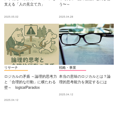
支える「人の見立て力」
う〜～
2025.05.02
2025.04.28
リサーチ
戦略・事業
ロジカルの矛盾 ～論理的思考力
本当の意味のロジカルとは？論
と「合理的な行動」に横たわる
理的思考能力を測定するには
壁～ logicalParadox
2025.04.12
2025.04.12