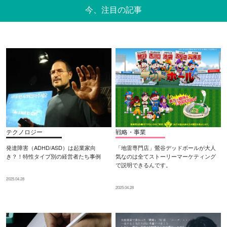
今、注目の記事
テクノロジー
戦略・事業
発達障害（ADHD/ASD）は起業家向
「地雷専門店」鶯谷デッドボールが大人
き？！特性タイプ別の経営者たち事例
気なのは全てストーリーマーケティング
で説明できるんです。
2025.04.28
2025.04.28