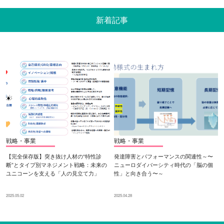
新着記事
戦略・事業
戦略・事業
【完全保存版】突き抜け人材の“特性診
発達障害とパフォーマンスの関連性～〜
断”とタイプ別マネジメント戦略：未来の
ニューロダイバーシティ時代の「脳の個
ユニコーンを支える「人の見立て力」
性」と向き合う〜～
2025.05.02
2025.04.28