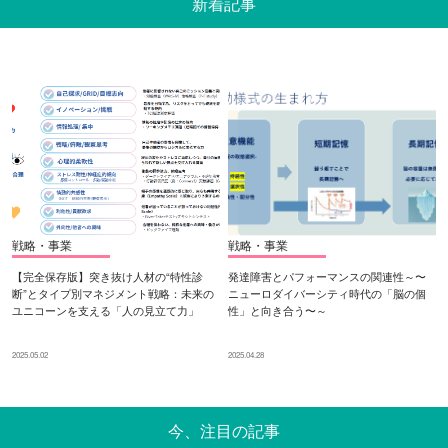
新着記事
戦略・事業
戦略・事業
【完全保存版】突き抜け人材の“特性診
発達障害とパフォーマンスの関連性～〜
断”とタイプ別マネジメント戦略：未来の
ニューロダイバーシティ時代の「脳の個
ユニコーンを支える「人の見立て力」
性」と向き合う〜～
2025.05.02
2025.04.28
今、注目の記事