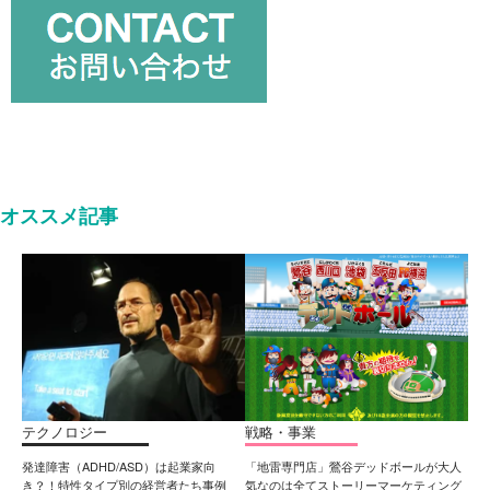
オススメ記事
テクノロジー
戦略・事業
発達障害（ADHD/ASD）は起業家向
「地雷専門店」鶯谷デッドボールが大人
き？！特性タイプ別の経営者たち事例
気なのは全てストーリーマーケティング