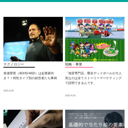
テクノロジー
戦略・事業
発達障害（ADHD/ASD）は起業家向
「地雷専門店」鶯谷デッドボールが大人
き？！特性タイプ別の経営者たち事例
気なのは全てストーリーマーケティング
で説明できるんです。
2025.04.28
2025.04.28