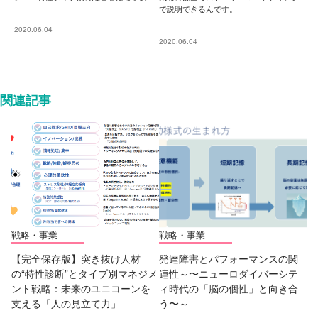
で説明できるんです。
2020.06.04
2020.06.04
関連記事
戦略・事業
戦略・事業
【完全保存版】突き抜け人材
発達障害とパフォーマンスの関
の“特性診断”とタイプ別マネジメ
連性～〜ニューロダイバーシテ
ント戦略：未来のユニコーンを
ィ時代の「脳の個性」と向き合
支える「人の見立て力」
う〜～