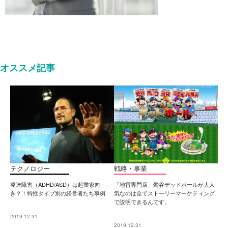
オススメ記事
テクノロジー
戦略・事業
発達障害（ADHD/ASD）は起業家向
「地雷専門店」鶯谷デッドボールが大人
き？！特性タイプ別の経営者たち事例
気なのは全てストーリーマーケティング
で説明できるんです。
2019.12.31
2019.12.31