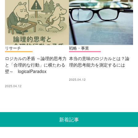
リサーチ
戦略・事業
ロジカルの矛盾 ～論理的思考力
本当の意味のロジカルとは？論
と「合理的な行動」に横たわる
理的思考能力を測定するには
壁～ logicalParadox
2025.04.12
2025.04.12
新着記事