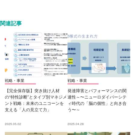
関連記事
戦略・事業
戦略・事業
【完全保存版】突き抜け人材
発達障害とパフォーマンスの関
の“特性診断”とタイプ別マネジメ
連性～〜ニューロダイバーシテ
ント戦略：未来のユニコーンを
ィ時代の「脳の個性」と向き合
支える「人の見立て力」
う〜～
2025.05.02
2025.04.28