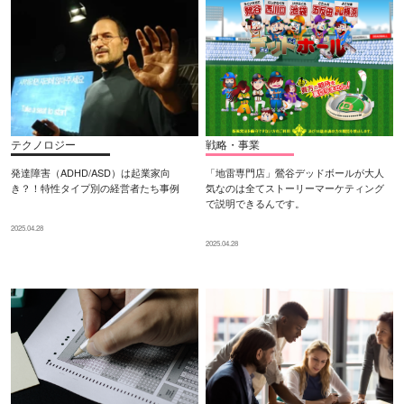
テクノロジー
戦略・事業
発達障害（ADHD/ASD）は起業家向
「地雷専門店」鶯谷デッドボールが大人
き？！特性タイプ別の経営者たち事例
気なのは全てストーリーマーケティング
で説明できるんです。
2025.04.28
2025.04.28