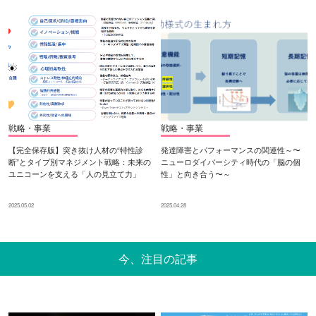
戦略・事業
戦略・事業
【完全保存版】突き抜け人材の“特性診
発達障害とパフォーマンスの関連性～〜
断”とタイプ別マネジメント戦略：未来の
ニューロダイバーシティ時代の「脳の個
ユニコーンを支える「人の見立て力」
性」と向き合う〜～
2025.05.02
2025.04.28
今、注目の記事